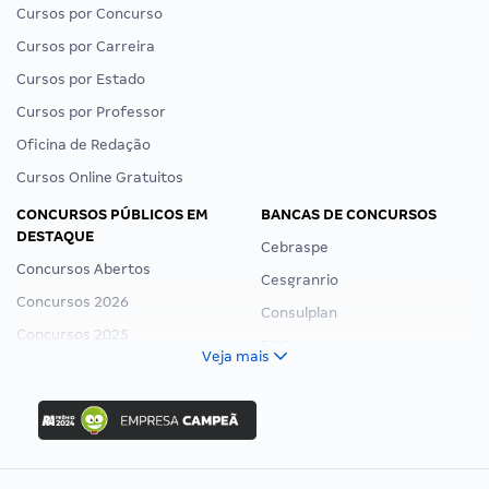
Cursos por Concurso
Cursos por Carreira
Cursos por Estado
Cursos por Professor
Oficina de Redação
Cursos Online Gratuitos
CONCURSOS PÚBLICOS EM
BANCAS DE CONCURSOS
DESTAQUE
Cebraspe
Concursos Abertos
Cesgranrio
Concursos 2026
Consulplan
Concursos 2025
FCC
Veja mais
Concurso Nacional Unificado
FGV
Concurso Ibama
Idecan
Concurso MPU
Selecon
Editais publicados
Uniase