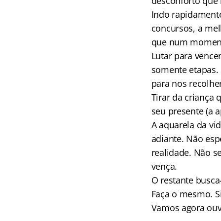
desconforto que n
Indo rapidamente
concursos, a melh
que num momento 
Lutar para vence
somente etapas. 
para nos recolher
Tirar da criança 
seu presente (a 
A aquarela da vi
adiante. Não esp
realidade. Não se
vença.
O restante busca
Faça o mesmo. S
Vamos agora ouvi