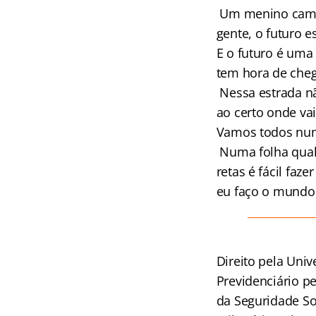
Um menino camin
gente, o futuro es
E o futuro é uma
tem hora de cheg
Nessa estrada nã
ao certo onde vai
Vamos todos numa
Numa folha qualq
retas é fácil faz
eu faço o mundo 
____________
Direito pela Uni
Previdenciário pe
da Seguridade So