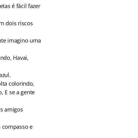
as é fácil fazer
m dois riscos
ante imagino uma
ando, Havai,
azul.
lta colorindo,
o, E se a gente
ns amigos
s compasso e