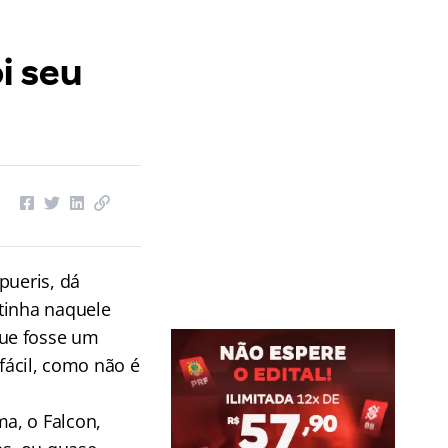
i seu
ueris, dá
tinha naquele
que fosse um
 fácil, como não é
a, o Falcon,