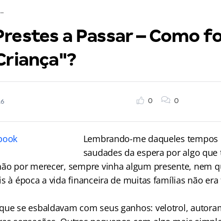
Passar – Como foi seu "Dia da Criança"?
restes a Passar – Como fo
Criança"?
0
0
16
Lembrando-me daqueles tempos p
saudades da espera por algo que 
não por merecer, sempre vinha algum presente, nem 
s à época a vida financeira de muitas famílias não era
que se esbaldavam com seus ganhos: velotrol, autoram