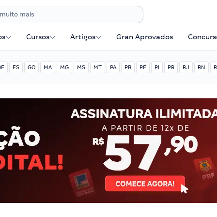
os
Cursos
Artigos
Gran Aprovados
Concurse
DF
ES
GO
MA
MG
MS
MT
PA
PB
PE
PI
PR
RJ
RN
R