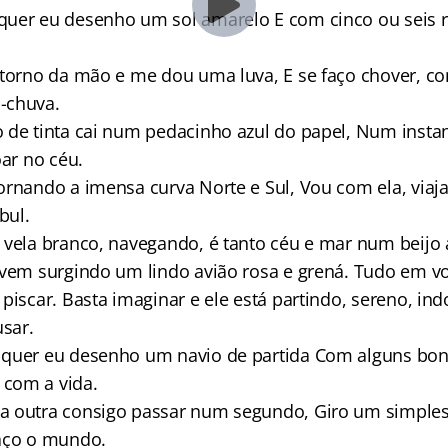
uer eu desenho um sol amarelo E com cinco ou seis ret
 torno da mão e me dou uma luva, E se faço chover, co
-chuva.
de tinta cai num pedacinho azul do papel, Num inst
oar no céu.
ornando a imensa curva Norte e Sul, Vou com ela, viaj
bul.
 vela branco, navegando, é tanto céu e mar num beijo 
vem surgindo um lindo avião rosa e grená. Tudo em vo
piscar. Basta imaginar e ele está partindo, sereno, ind
usar.
quer eu desenho um navio de partida Com alguns bo
com a vida.
a outra consigo passar num segundo, Giro um simple
aço o mundo.