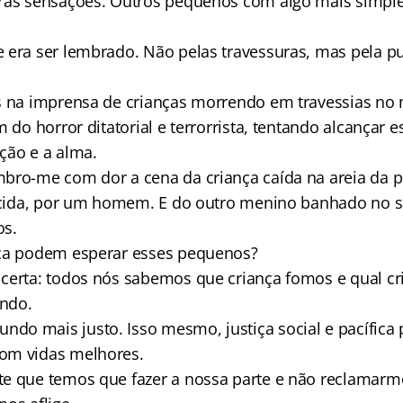
ras sensações. Outros pequenos com algo mais simple
 era ser lembrado. Não pelas travessuras, mas pela p
s na imprensa de crianças morrendo em travessias no
m do horror ditatorial e terrorrista, tentando alcançar 
ção e a alma.
bro-me com dor a cena da criança caída na areia da p
lecida, por um homem. E do outro menino banhado no s
os.
nça podem esperar esses pequenos?
certa: todos nós sabemos que criança fomos e qual c
ndo.
o mais justo. Isso mesmo, justiça social e pacífica p
om vidas melhores.
e que temos que fazer a nossa parte e não reclamar