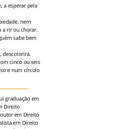
 a esperar pela
 piedade, nem
a rir ou chorar.
inguém sabe bem
 descolorirá.
com cinco ou seis
sso e num círculo
_____________
sui graduação em
m Direito
Doutor em Direito
lista em Direito