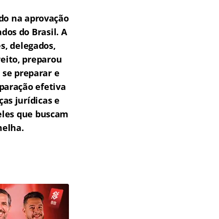
do na aprovação
os do Brasil.
A
s, delegados,
reito, preparou
 se preparar e
paração efetiva
as jurídicas e
ueles que buscam
melha.