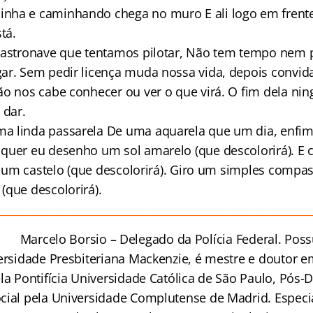
ha e caminhando chega no muro E ali logo em frente,
tá.
 astronave que tentamos pilotar, Não tem tempo nem
ar. Sem pedir licença muda nossa vida, depois convida 
o nos cabe conhecer ou ver o que virá. O fim dela n
 dar.
 linda passarela De uma aquarela que um dia, enfim,
uer eu desenho um sol amarelo (que descolorirá). E 
er um castelo (que descolorirá). Giro um simples compa
(que descolorirá).
__________________________________________________________
Marcelo Borsio – Delegado da Polícia Federal. Pos
versidade Presbiteriana Mackenzie, é mestre e doutor e
la Pontifícia Universidade Católica de São Paulo, Pós-
cial pela Universidade Complutense de Madrid. Especia