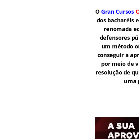
O
Gran Cursos
O
dos bacharéis 
renomada equ
defensores púb
um método onl
conseguir a ap
por meio de v
resolução de qu
uma p