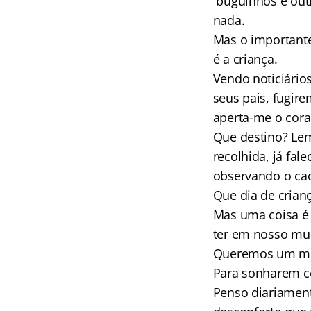
buguinhos e out
nada.
Mas o importante
é a criança.
Vendo noticiário
seus pais, fugire
aperta-me o cora
Que destino? Lem
recolhida, já fa
observando o ca
Que dia de cria
Mas uma coisa é 
ter em nosso mu
Queremos um mund
Para sonharem c
Penso diariament