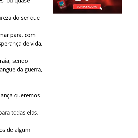
s, ou quase
ureza do ser que
 mar para, com
esperança de vida,
raia, sendo
angue da guerra,
riança queremos
ara todas elas.
mos de algum