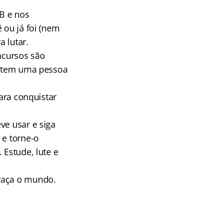
B e nos
 ou já foi (nem
 lutar.
ncursos são
se tem uma pessoa
para conquistar
ve usar e siga
 e torne-o
 Estude, lute e
traça o mundo.