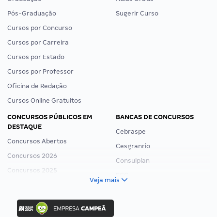
Pós-Graduação
Sugerir Curso
Cursos por Concurso
Cursos por Carreira
Cursos por Estado
Cursos por Professor
Oficina de Redação
Cursos Online Gratuitos
CONCURSOS PÚBLICOS EM
BANCAS DE CONCURSOS
DESTAQUE
Cebraspe
Concursos Abertos
Cesgranrio
Concursos 2026
Consulplan
Concursos 2025
FCC
Veja mais
Concurso Nacional Unificado
FGV
Concurso Ibama
Idecan
Concurso MPU