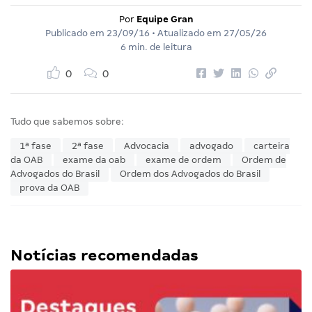
Por
Equipe Gran
Publicado em
23/09/16
• Atualizado em
27/05/26
6 min. de leitura
0
0
Tudo que sabemos sobre:
1ª fase
2ª fase
Advocacia
advogado
carteira
da OAB
exame da oab
exame de ordem
Ordem de
Advogados do Brasil
Ordem dos Advogados do Brasil
prova da OAB
Notícias recomendadas