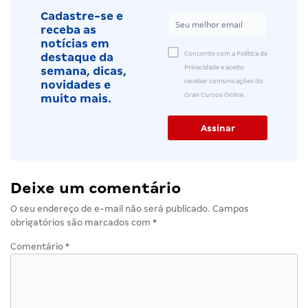
Cadastre-se e
receba as
notícias em
Concordo com a Política de
destaque da
Privacidade e aceito
semana, dicas,
receber comunicações do
novidades e
Gran Cursos Online.
muito mais.
Deixe um comentário
O seu endereço de e-mail não será publicado.
Campos
obrigatórios são marcados com
*
Comentário
*