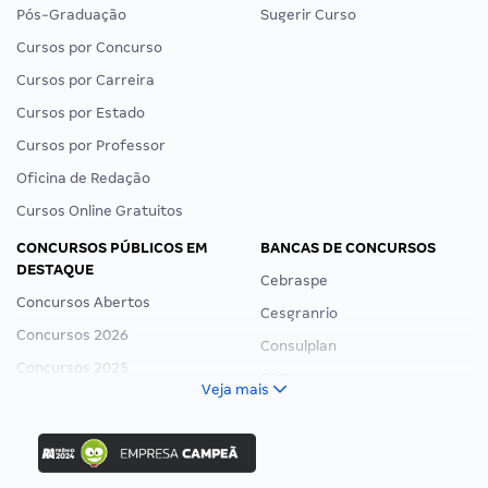
Pós-Graduação
Sugerir Curso
Cursos por Concurso
Cursos por Carreira
Cursos por Estado
Cursos por Professor
Oficina de Redação
Cursos Online Gratuitos
CONCURSOS PÚBLICOS EM
BANCAS DE CONCURSOS
DESTAQUE
Cebraspe
Concursos Abertos
Cesgranrio
Concursos 2026
Consulplan
Concursos 2025
FCC
Veja mais
Concurso Nacional Unificado
FGV
Concurso Ibama
Idecan
Concurso MPU
Selecon