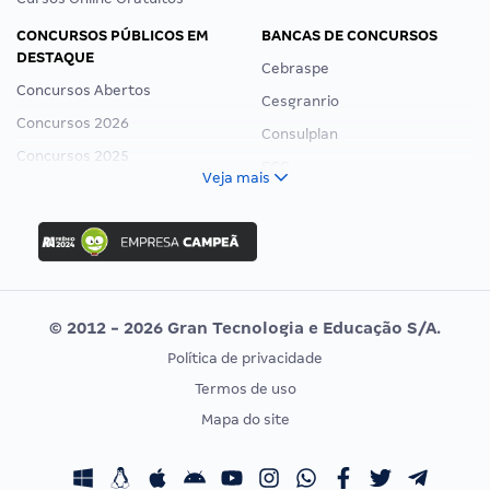
CONCURSOS PÚBLICOS EM
BANCAS DE CONCURSOS
DESTAQUE
Cebraspe
Concursos Abertos
Cesgranrio
Concursos 2026
Consulplan
Concursos 2025
FCC
Veja mais
Concurso Nacional Unificado
FGV
Concurso Ibama
Idecan
Concurso MPU
Selecon
Editais publicados
Uniase
© 2012 - 2026 Gran Tecnologia e Educação S/A.
Vunesp
Política de privacidade
CONCURSOS POR PROFISSÃO
EXAME DE ORDEM
Termos de uso
Concursos Administrativos
OAB
Mapa do site
Concursos Educação
Prova OAB
Concursos Fiscais
Calendário OAB