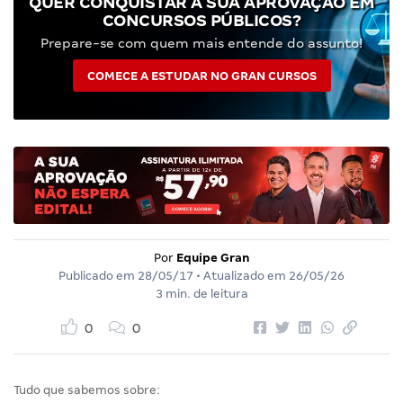
QUER CONQUISTAR A SUA APROVAÇÃO EM
CONCURSOS PÚBLICOS?
Prepare-se com quem mais entende do assunto!
COMECE A ESTUDAR NO GRAN CURSOS
Por
Equipe Gran
Publicado em
28/05/17
• Atualizado em
26/05/26
3 min. de leitura
0
0
Tudo que sabemos sobre: