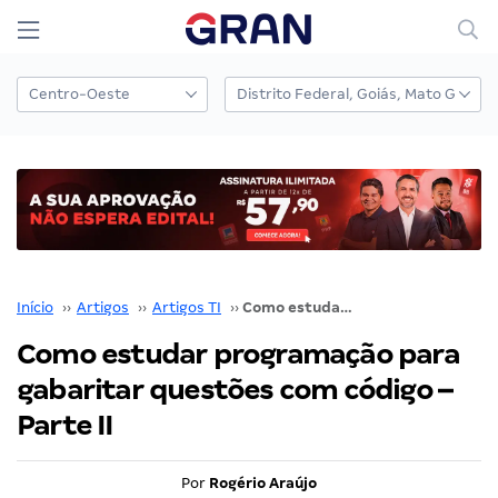
Início
››
Artigos
››
Artigos TI
››
Como estudar programação para gabaritar questões com código – Parte II
Como estudar programação para
gabaritar questões com código –
Parte II
Por
Rogério Araújo