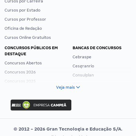
Cursos por Carreira
Cursos por Estado
Cursos por Professor
Oficina de Redação
Cursos Online Gratuitos
CONCURSOS PÚBLICOS EM
BANCAS DE CONCURSOS
DESTAQUE
Cebraspe
Concursos Abertos
Cesgranrio
Concursos 2026
Consulplan
Concursos 2025
FCC
Veja mais
Concurso Nacional Unificado
FGV
Concurso Ibama
Idecan
Concurso MPU
Selecon
Editais publicados
Uniase
© 2012 - 2026 Gran Tecnologia e Educação S/A.
Vunesp