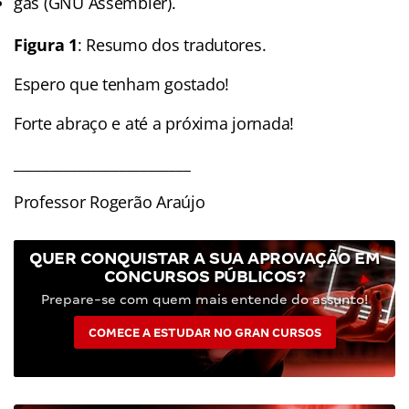
gas (GNU Assembler).
Figura 1
: Resumo dos tradutores.
Espero que tenham gostado!
Forte abraço e até a próxima jornada!
_________________________
Professor Rogerão Araújo
QUER CONQUISTAR A SUA APROVAÇÃO EM
CONCURSOS PÚBLICOS?
Prepare-se com quem mais entende do assunto!
COMECE A ESTUDAR NO GRAN CURSOS