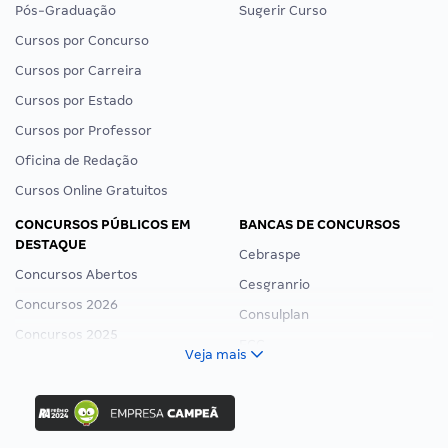
Pós-Graduação
Sugerir Curso
Cursos por Concurso
Cursos por Carreira
Cursos por Estado
Cursos por Professor
Oficina de Redação
Cursos Online Gratuitos
CONCURSOS PÚBLICOS EM
BANCAS DE CONCURSOS
DESTAQUE
Cebraspe
Concursos Abertos
Cesgranrio
Concursos 2026
Consulplan
Concursos 2025
FCC
Veja mais
Concurso Nacional Unificado
FGV
Concurso Ibama
Idecan
Concurso MPU
Selecon