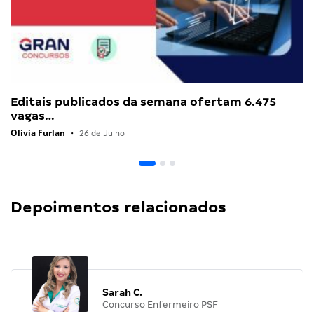
Editais publicados da semana ofertam 6.475
vagas…
Olivia Furlan
•
26 de Julho
Depoimentos relacionados
Sarah C.
Concurso Enfermeiro PSF