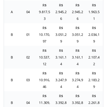
R$
R$
R$
R$
A
04
9.817,5
2.945,2
2.945,2
1.963,5
3
6
6
1
R$
R$
R$
R$
B
01
10.170,
3.051,2
3.051,2
2.034,1
97
9
9
9
R$
R$
R$
R$
B
02
10.537,
3.161,1
3.161,1
2.107,4
12
4
4
2
R$
R$
R$
R$
B
03
10.916,
3.247,9
3.274,9
2.183,2
46
4
4
9
R$
R$
R$
R$
B
04
11.309,
3.392,8
3.392,8
2.261,8