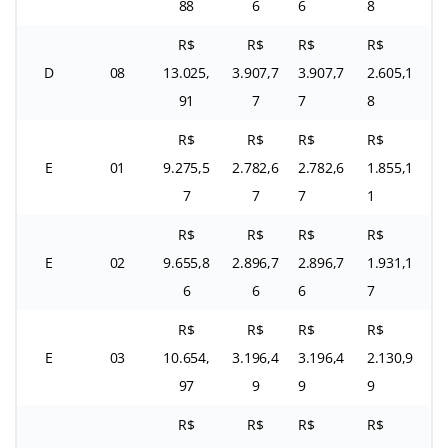
88
6
6
8
R$
R$
R$
R$
D
08
13.025,
3.907,7
3.907,7
2.605,1
91
7
7
8
R$
R$
R$
R$
E
01
9.275,5
2.782,6
2.782,6
1.855,1
7
7
7
1
R$
R$
R$
R$
E
02
9.655,8
2.896,7
2.896,7
1.931,1
6
6
6
7
R$
R$
R$
R$
E
03
10.654,
3.196,4
3.196,4
2.130,9
97
9
9
9
R$
R$
R$
R$