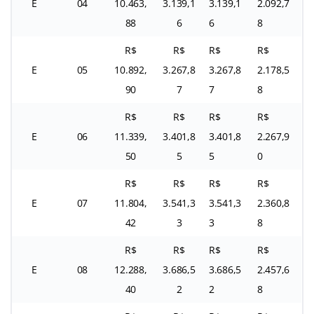
E
04
10.463,
3.139,1
3.139,1
2.092,7
88
6
6
8
R$
R$
R$
R$
E
05
10.892,
3.267,8
3.267,8
2.178,5
90
7
7
8
R$
R$
R$
R$
E
06
11.339,
3.401,8
3.401,8
2.267,9
50
5
5
0
R$
R$
R$
R$
E
07
11.804,
3.541,3
3.541,3
2.360,8
42
3
3
8
R$
R$
R$
R$
E
08
12.288,
3.686,5
3.686,5
2.457,6
40
2
2
8