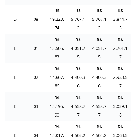
R$
R$
R$
R$
D
08
19.223,
5.767,1
5.767,1
3.844,7
74
2
2
5
R$
R$
R$
R$
E
01
13.505,
4.051,7
4.051,7
2.701,1
83
5
5
7
R$
R$
R$
R$
E
02
14.667,
4.400,3
4.400,3
2.933,5
86
6
6
7
R$
R$
R$
R$
E
03
15.195,
4.558,7
4.558,7
3.039,1
90
7
7
8
R$
R$
R$
R$
E
04
15.017,
4.505,2
4.505,2
3.003,5