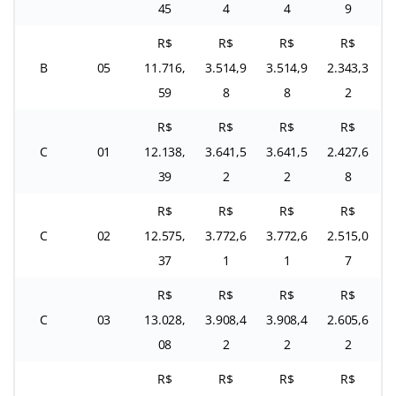
45
4
4
9
R$
R$
R$
R$
B
05
11.716,
3.514,9
3.514,9
2.343,3
59
8
8
2
R$
R$
R$
R$
C
01
12.138,
3.641,5
3.641,5
2.427,6
39
2
2
8
R$
R$
R$
R$
C
02
12.575,
3.772,6
3.772,6
2.515,0
37
1
1
7
R$
R$
R$
R$
C
03
13.028,
3.908,4
3.908,4
2.605,6
08
2
2
2
R$
R$
R$
R$