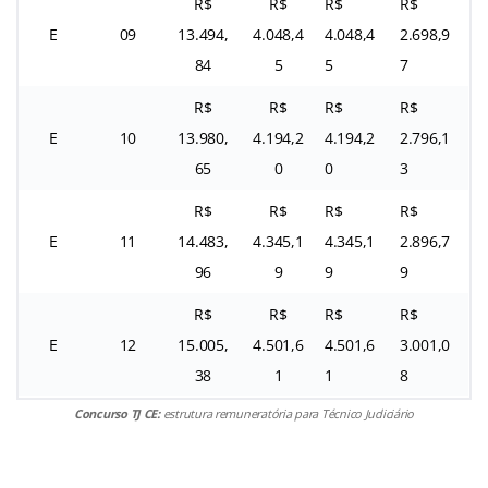
R$
R$
R$
R$
E
09
13.494,
4.048,4
4.048,4
2.698,9
84
5
5
7
R$
R$
R$
R$
E
10
13.980,
4.194,2
4.194,2
2.796,1
65
0
0
3
R$
R$
R$
R$
E
11
14.483,
4.345,1
4.345,1
2.896,7
96
9
9
9
R$
R$
R$
R$
E
12
15.005,
4.501,6
4.501,6
3.001,0
38
1
1
8
Concurso TJ CE:
estrutura remuneratória para Técnico Judiciário