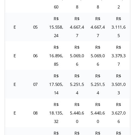
60
8
8
2
R$
R$
R$
R$
E
05
15.558,
4.667,4
4.667,4
3.111,6
24
7
7
5
R$
R$
R$
R$
E
06
16.896,
5.069,0
5.069,0
3.379,3
85
6
6
7
R$
R$
R$
R$
E
07
17.505,
5.251,5
5.251,5
3.501,0
14
4
4
3
R$
R$
R$
R$
E
08
18.135,
5.440,6
5.440,6
3.627,0
32
0
0
6
R$
R$
R$
R$