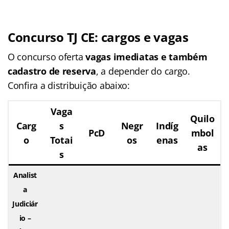
Concurso TJ CE: cargos e vagas
O concurso oferta
vagas imediatas e também
cadastro de reserva
, a depender do cargo.
Confira a distribuição abaixo:
Vaga
Quilo
Carg
s
Negr
Indíg
PcD
mbol
o
Totai
os
enas
as
s
Analist
a
Judiciár
io –