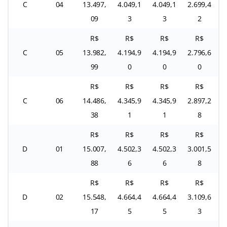
C
04
13.497,
4.049,1
4.049,1
2.699,4
09
3
3
2
R$
R$
R$
R$
C
05
13.982,
4.194,9
4.194,9
2.796,6
99
0
0
0
R$
R$
R$
R$
C
06
14.486,
4.345,9
4.345,9
2.897,2
38
1
1
8
R$
R$
R$
R$
D
01
15.007,
4.502,3
4.502,3
3.001,5
88
6
6
8
R$
R$
R$
R$
D
02
15.548,
4.664,4
4.664,4
3.109,6
17
5
5
3