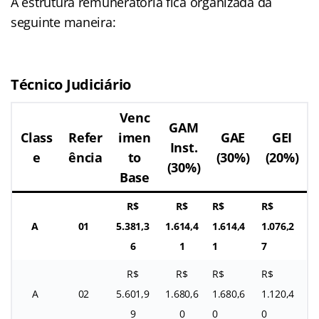
A estrutura remuneratória fica organizada da
seguinte maneira:
Técnico Judiciário
Venc
GAM
Class
Refer
imen
GAE
GEI
Inst.
e
ência
to
(30%)
(20%)
(30%)
Base
R$
R$
R$
R$
A
01
5.381,3
1.614,4
1.614,4
1.076,2
6
1
1
7
R$
R$
R$
R$
A
02
5.601,9
1.680,6
1.680,6
1.120,4
9
0
0
0