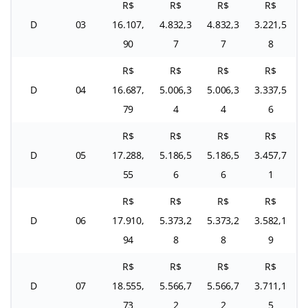
R$
R$
R$
R$
D
03
16.107,
4.832,3
4.832,3
3.221,5
90
7
7
8
R$
R$
R$
R$
D
04
16.687,
5.006,3
5.006,3
3.337,5
79
4
4
6
R$
R$
R$
R$
D
05
17.288,
5.186,5
5.186,5
3.457,7
55
6
6
1
R$
R$
R$
R$
D
06
17.910,
5.373,2
5.373,2
3.582,1
94
8
8
9
R$
R$
R$
R$
D
07
18.555,
5.566,7
5.566,7
3.711,1
73
2
2
5