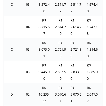
C
03
8.372,4
2.511,7
2.511,7
1.674,4
0
2
2
8
R$
R$
R$
R$
C
04
8.715,6
2.614,7
2.614,7
1.743,1
7
0
0
3
R$
R$
R$
R$
C
05
9.073,0
2.721,9
2.721,9
1.814,6
1
0
0
0
R$
R$
R$
R$
C
06
9.445,0
2.833,5
2.833,5
1.889,0
0
0
0
0
R$
R$
R$
R$
D
02
10.235,
3.070,6
3.070,6
2.047,0
37
1
1
7