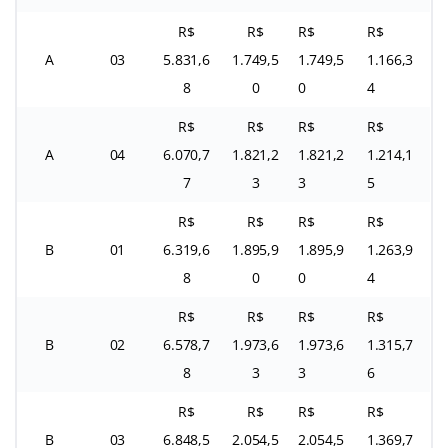
R$
R$
R$
R$
A
03
5.831,6
1.749,5
1.749,5
1.166,3
8
0
0
4
R$
R$
R$
R$
A
04
6.070,7
1.821,2
1.821,2
1.214,1
7
3
3
5
R$
R$
R$
R$
B
01
6.319,6
1.895,9
1.895,9
1.263,9
8
0
0
4
R$
R$
R$
R$
B
02
6.578,7
1.973,6
1.973,6
1.315,7
8
3
3
6
R$
R$
R$
R$
B
03
6.848,5
2.054,5
2.054,5
1.369,7