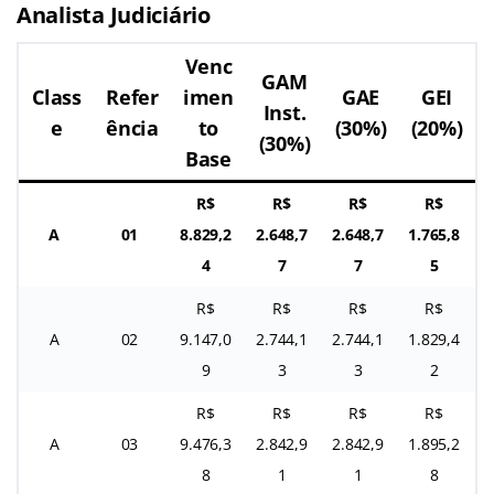
Analista Judiciário
Venc
GAM
Class
Refer
imen
GAE
GEI
Inst.
e
ência
to
(30%)
(20%)
(30%)
Base
R$
R$
R$
R$
A
01
8.829,2
2.648,7
2.648,7
1.765,8
4
7
7
5
R$
R$
R$
R$
A
02
9.147,0
2.744,1
2.744,1
1.829,4
9
3
3
2
R$
R$
R$
R$
A
03
9.476,3
2.842,9
2.842,9
1.895,2
8
1
1
8