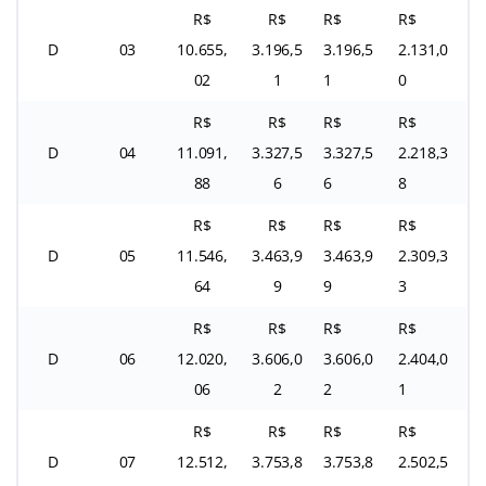
R$
R$
R$
R$
D
03
10.655,
3.196,5
3.196,5
2.131,0
02
1
1
0
R$
R$
R$
R$
D
04
11.091,
3.327,5
3.327,5
2.218,3
88
6
6
8
R$
R$
R$
R$
D
05
11.546,
3.463,9
3.463,9
2.309,3
64
9
9
3
R$
R$
R$
R$
D
06
12.020,
3.606,0
3.606,0
2.404,0
06
2
2
1
R$
R$
R$
R$
D
07
12.512,
3.753,8
3.753,8
2.502,5