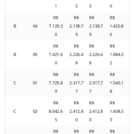
1
5
5
0
R$
R$
R$
R$
B
04
7.129,3
2.138,7
2.138,7
1.425,8
0
9
9
6
R$
R$
R$
R$
B
05
7.421,6
2.226,4
2.226,4
1.484,3
0
8
8
2
R$
R$
R$
R$
C
01
7.725,8
2.317,7
2.317,7
1.545,1
9
7
7
8
R$
R$
R$
R$
C
02
8.042,6
2.412,8
2.412,8
1.608,5
5
0
0
3
R$
R$
R$
R$