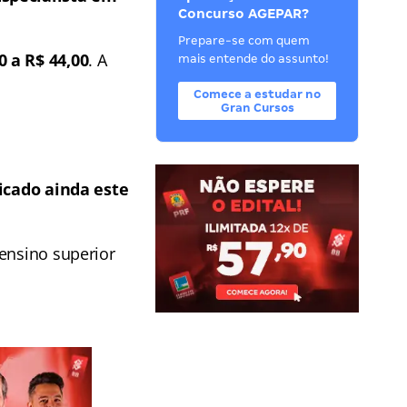
Concurso AGEPAR?
Prepare-se com quem
0 a R$ 44,00
. A
mais entende do assunto!
Comece a estudar no
Gran Cursos
licado ainda este
 ensino superior