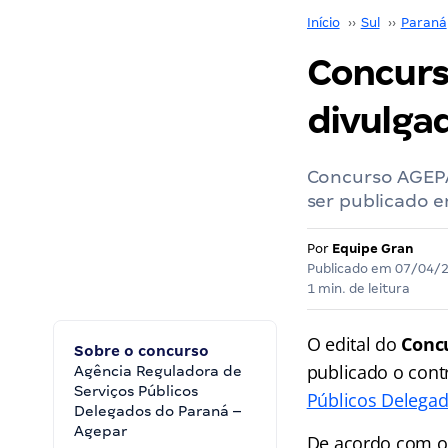
Início
››
Sul
››
Paraná
Concurs
divulgad
Concurso AGEPAR
ser publicado e
Por
Equipe Gran
Publicado em
07/04/
1 min. de leitura
O edital do
Conc
Sobre o concurso
publicado o cont
Agência Reguladora de
Serviços Públicos
Públicos Delega
Delegados do Paraná –
Agepar
De acordo com o