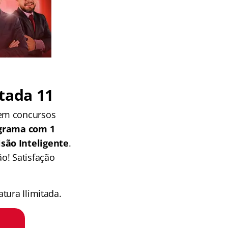
tada 11
 em concursos
grama com 1
isão Inteligente
.
o! Satisfação
tura Ilimitada.