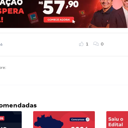
1
0
26
bre:
ecomendadas