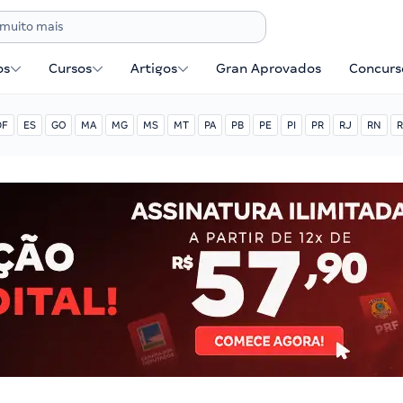
os
Cursos
Artigos
Gran Aprovados
Concurse
DF
ES
GO
MA
MG
MS
MT
PA
PB
PE
PI
PR
RJ
RN
R