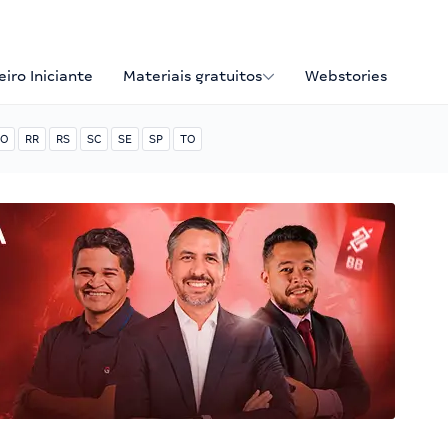
iro Iniciante
Materiais gratuitos
Webstories
O
RR
RS
SC
SE
SP
TO