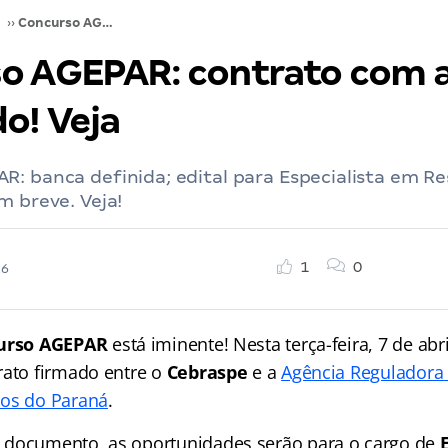
››
Concurso AGEPAR: contrato com a banca divulgado! Veja
o AGEPAR: contrato com 
o! Veja
: banca definida; edital para Especialista em R
m breve. Veja!
1
0
26
urso AGEPAR
está iminente! Nesta terça-feira, 7 de abri
rato firmado entre o
Cebraspe
e a
Agência Reguladora 
dos do Paraná
.
 documento, as oportunidades serão para o cargo de