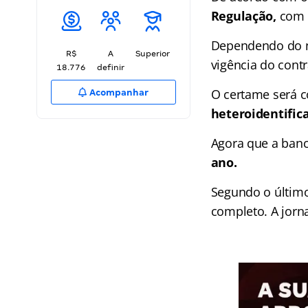
Regulação,
com u
Dependendo do n
R$
A
Superior
vigência do cont
18.776
definir
O certame será 
Acompanhar
heteroidentific
Agora que a banc
ano.
Segundo o último
completo. A jorn