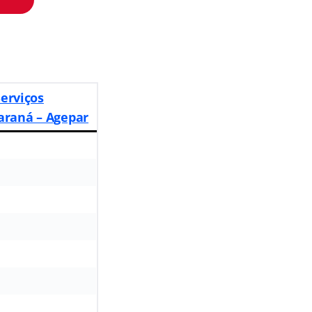
erviços
araná – Agepar