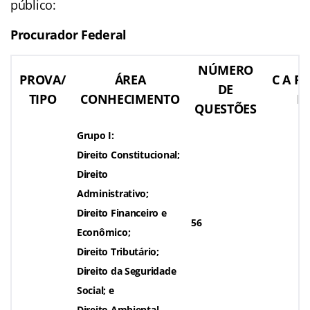
público:
Procurador Federal
NÚMERO
PROVA/
ÁREA
C A R 
DE
TIPO
CONHECIMENTO
R
QUESTÕES
Grupo I:
Direito Constitucional;
Direito
Administrativo;
Direito Financeiro e
56
Econômico;
Direito Tributário;
Direito da Seguridade
Social; e
Direito Ambiental