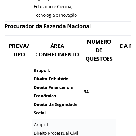
Educação e Ciência,
Tecnologia e Inovação
Procurador da Fazenda Nacional
NÚMERO
PROVA/
ÁREA
C A R 
DE
TIPO
CONHECIMENTO
R
QUESTÕES
Grupo I:
Direito Tributário
Direito Financeiro e
34
Econômico
Direito da Seguridade
Social
Grupo II:
Direito Processual Civil