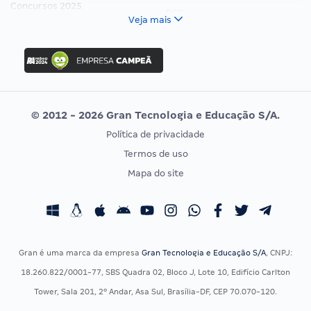
Concursos 2025
FCC
Veja mais
Concurso Nacional Unificado
FGV
Concurso Ibama
Idecan
Concurso MPU
Selecon
Editais publicados
Uniase
© 2012 - 2026 Gran Tecnologia e Educação S/A.
Vunesp
Política de privacidade
CONCURSOS POR PROFISSÃO
EXAME DE ORDEM
Termos de uso
Concursos Administrativos
OAB
Mapa do site
Concursos Educação
Prova OAB
Concursos Fiscais
Calendário OAB
Concursos Jurídicos
Questões OAB
Concursos Militares
Recursos OAB
Gran é uma marca da empresa
Gran Tecnologia e Educação S/A
, CNPJ:
Concursos Policiais
Exame de Ordem
18.260.822/0001-77, SBS Quadra 02, Bloco J, Lote 10, Edifício Carlton
Concursos Saúde
Tower, Sala 201, 2º Andar, Asa Sul, Brasília-DF, CEP 70.070-120.
Concursos Tribunais