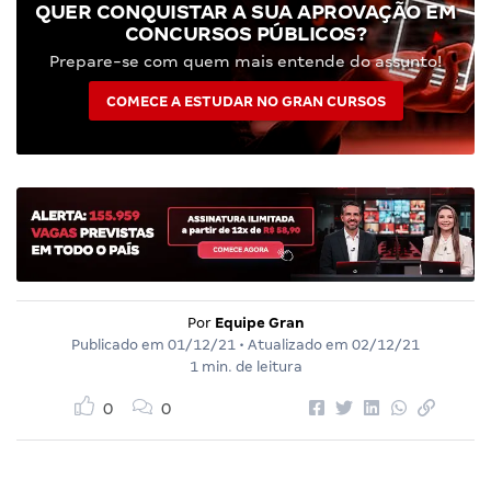
QUER CONQUISTAR A SUA APROVAÇÃO EM
CONCURSOS PÚBLICOS?
Prepare-se com quem mais entende do assunto!
COMECE A ESTUDAR NO GRAN CURSOS
Por
Equipe Gran
Publicado em
01/12/21
• Atualizado em
02/12/21
1 min. de leitura
0
0