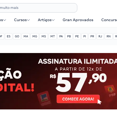
os
Cursos
Artigos
Gran Aprovados
Concurse
DF
ES
GO
MA
MG
MS
MT
PA
PB
PE
PI
PR
RJ
RN
R