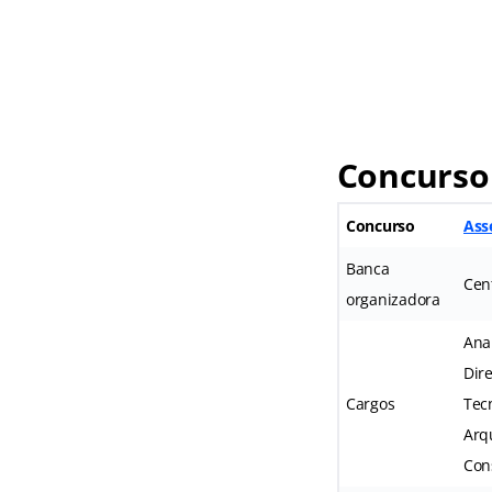
Concurso
Concurso
Ass
Banca
Cen
organizadora
Anal
Dir
Cargos
Tec
Arqu
Cons