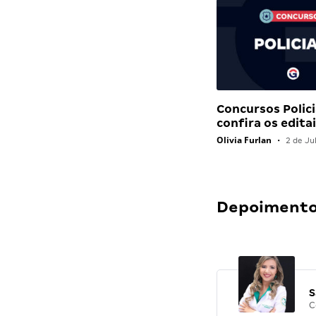
Concursos Polici
confira os edit
Olivia Furlan
•
2 de Ju
Depoimentos
S
C