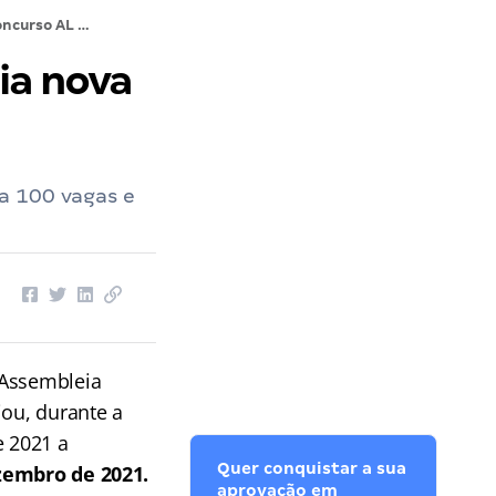
Concurso AL CE: presidente anuncia nova data das provas!
ia nova
a 100 vagas e
 Assembleia
iou, durante a
e 2021 a
Quer conquistar a sua
zembro de 2021.
aprovação em