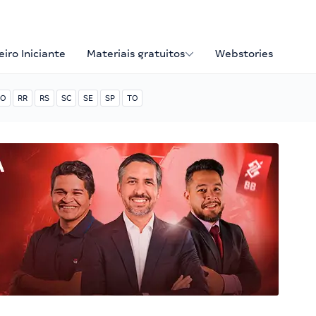
iro Iniciante
Materiais gratuitos
Webstories
O
RR
RS
SC
SE
SP
TO