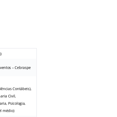
)
Eventos – Cebraspe
iências Contábeis),
ria Civil,
ria, Psicologia,
el médio)