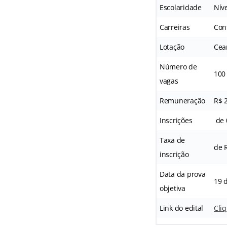
Escolaridade
Nív
Carreiras
Cont
Lotação
Cea
Número de
100
vagas
Remuneração
R$ 
Inscrições
de 
Taxa de
de 
inscrição
Data da prova
19 
objetiva
Link do edital
Cliq