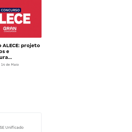
 ALECE: projeto
os e
tura…
14 de Maio
Diana M.
SE Unificado
Concurso SEPLAG CE