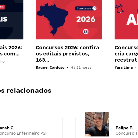
ais 2026:
Concursos 2026: confira
Concurso
ais com…
os editais previstos,
cria carg
163…
reestru
lho
Raquel Cardoso
Yara Lima
•
Há 21 horas
•
 relacionados
arah C.
Felipe F.
oncurso Enfermeiro PSF
Concurso T