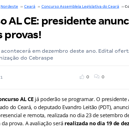
Nordeste
››
Ceará
››
Concurso Assembleia Legislativa do Ceará
››
o AL CE: presidente anunc
s provas!
 acontecerá em dezembro deste ano. Edital ofert
anização do Cebraspe
0
0
21
oncurso AL CE
já poderão se programar. O presidente
stado do Ceará, o deputado Evandro Leitão (PDT), anunc
presencial e remota, realizada no dia 23 de setembro d
da prova. A avaliação será
realizada no dia 19 de de