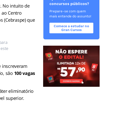
concursos públicos?
. No intuito de
Prepare-se com quem
s ao Centro
mais entende do assunto!
os (Cebraspe) que
Comece a estudar no
Gran Cursos
para
 este
se inscreveram
do, são
100 vagas
áter eliminatório
vel superior.