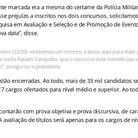
ente marcada era a mesma do certame da Polícia Militar
se prejuízo a inscritos nos dois concursos, solicitamo
squisa em Avaliação e Seleção e de Promoção de Event
a data”, disse.
ntem (22/09) recebemos um retorno, e estou aqui para dizer 
e vocês fiquem tranquilos, que o concurso está mantido para
o”, assegurou o presidente.
estão encerradas. Ao todo, mais de 33 mil candidatos 
17 cargos ofertados para nível médio e superior. Ao to
ontarão com prova objetiva e prova discursiva, de car
. A avaliação de títulos será apenas para os cargos de ní