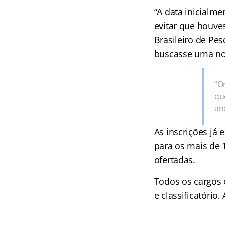
“A data inicialm
evitar que houves
Brasileiro de Pe
buscasse uma nov
“O
qu
an
As inscrições já 
para os mais de 
ofertadas.
Todos os cargos c
e classificatório