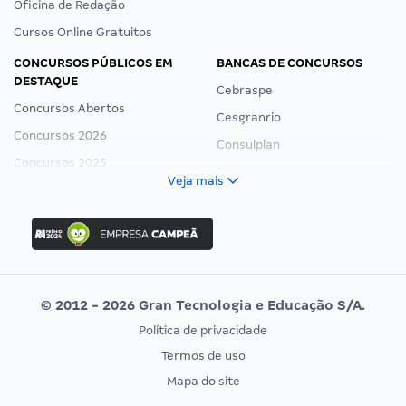
Oficina de Redação
Cursos Online Gratuitos
CONCURSOS PÚBLICOS EM
BANCAS DE CONCURSOS
DESTAQUE
Cebraspe
Concursos Abertos
Cesgranrio
Concursos 2026
Consulplan
Concursos 2025
FCC
Veja mais
Concurso Nacional Unificado
FGV
Concurso Ibama
Idecan
Concurso MPU
Selecon
Editais publicados
Uniase
© 2012 - 2026 Gran Tecnologia e Educação S/A.
Vunesp
Política de privacidade
CONCURSOS POR PROFISSÃO
EXAME DE ORDEM
Termos de uso
Concursos Administrativos
OAB
Mapa do site
Concursos Educação
Prova OAB