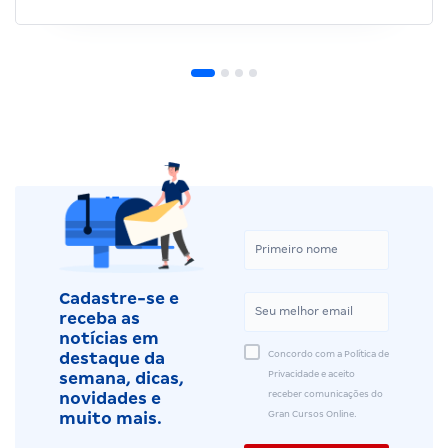
Cadastre-se e
receba as
notícias em
Concordo com a Política de
destaque da
Privacidade e aceito
semana, dicas,
receber comunicações do
novidades e
Gran Cursos Online.
muito mais.