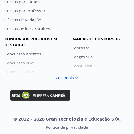
Cursos por Estado
Cursos por Professor
Oficina de Redação
Cursos Online Gratuitos
CONCURSOS PÚBLICOS EM
BANCAS DE CONCURSOS
DESTAQUE
Cebraspe
Concursos Abertos
Cesgranrio
Concursos 2026
Consulplan
Concursos 2025
FCC
Veja mais
Concurso Nacional Unificado
FGV
Concurso Ibama
Idecan
Concurso MPU
Selecon
Editais publicados
Uniase
© 2012 - 2026 Gran Tecnologia e Educação S/A.
Vunesp
Política de privacidade
CONCURSOS POR PROFISSÃO
EXAME DE ORDEM