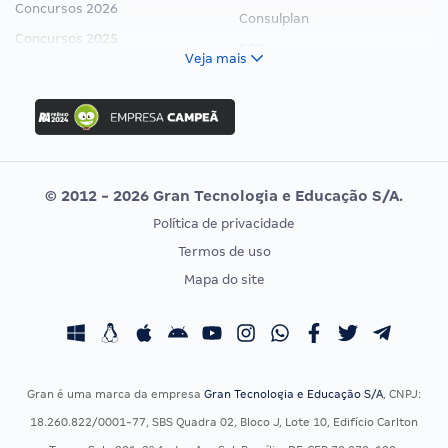
Concursos 2026
Consulplan
Concursos 2025
FCC
Veja mais
Concurso Nacional Unificado
FGV
Concurso Ibama
Idecan
Concurso MPU
Selecon
Editais publicados
Uniase
© 2012 - 2026 Gran Tecnologia e Educação S/A.
Vunesp
Política de privacidade
CONCURSOS POR PROFISSÃO
EXAME DE ORDEM
Termos de uso
Concursos Administrativos
OAB
Mapa do site
Concursos Educação
Prova OAB
Concursos Fiscais
Calendário OAB
Concursos Jurídicos
Questões OAB
Concursos Militares
Recursos OAB
Gran é uma marca da empresa
Gran Tecnologia e Educação S/A
, CNPJ:
Concursos Policiais
Exame de Ordem
18.260.822/0001-77, SBS Quadra 02, Bloco J, Lote 10, Edifício Carlton
Concursos Saúde