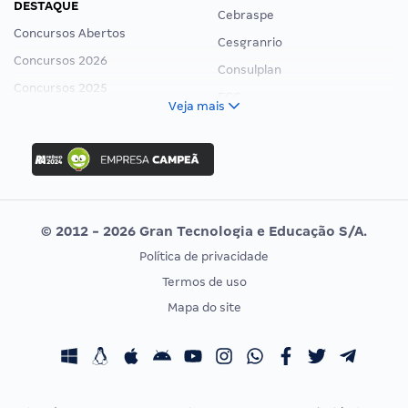
DESTAQUE
Cebraspe
Concursos Abertos
Cesgranrio
Concursos 2026
Consulplan
Concursos 2025
FCC
Veja mais
Concurso Nacional Unificado
FGV
Concurso Ibama
Idecan
Concurso MPU
Selecon
Editais publicados
Uniase
© 2012 - 2026 Gran Tecnologia e Educação S/A.
Vunesp
Política de privacidade
CONCURSOS POR PROFISSÃO
EXAME DE ORDEM
Termos de uso
Concursos Administrativos
OAB
Mapa do site
Concursos Educação
Prova OAB
Concursos Fiscais
Calendário OAB
Concursos Jurídicos
Questões OAB
Concursos Militares
Recursos OAB