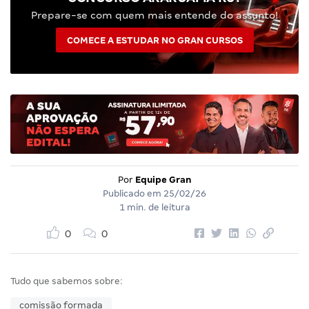
Prepare-se com quem mais entende do assunto!
COMECE A ESTUDAR NO GRAN CURSOS
Por
Equipe Gran
Publicado em
25/02/26
1 min. de leitura
0
0
Tudo que sabemos sobre:
comissão formada