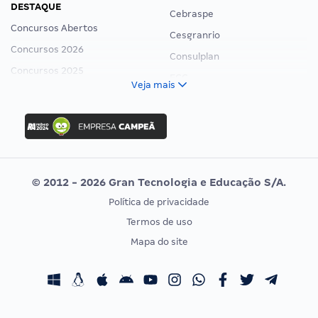
DESTAQUE
Cebraspe
Concursos Abertos
Cesgranrio
Concursos 2026
Consulplan
Concursos 2025
FCC
Veja mais
Concurso Nacional Unificado
FGV
Concurso Ibama
Idecan
Concurso MPU
Selecon
Editais publicados
Uniase
© 2012 - 2026 Gran Tecnologia e Educação S/A.
Vunesp
Política de privacidade
CONCURSOS POR PROFISSÃO
EXAME DE ORDEM
Termos de uso
Concursos Administrativos
OAB
Mapa do site
Concursos Educação
Prova OAB
Concursos Fiscais
Calendário OAB
Concursos Jurídicos
Questões OAB
Concursos Militares
Recursos OAB