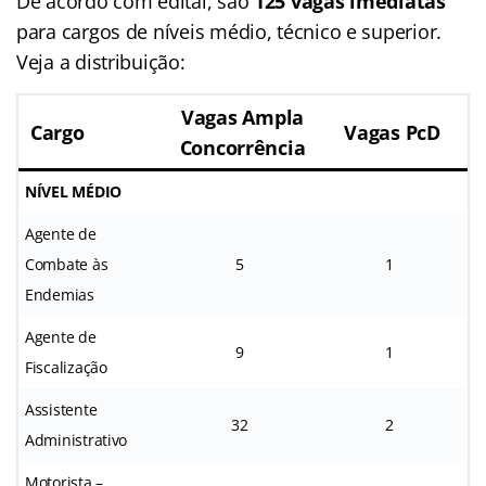
De acordo com edital, são
125 vagas imediatas
para cargos de níveis médio, técnico e superior.
Veja a distribuição:
Vagas Ampla
Cargo
Vagas PcD
Concorrência
NÍVEL MÉDIO
Agente de
Combate às
5
1
Endemias
Agente de
9
1
Fiscalização
Assistente
32
2
Administrativo
Motorista –