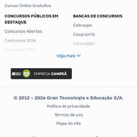
Cursos Online Gratuitos
CONCURSOS PÚBLICOS EM
BANCAS DE CONCURSOS
DESTAQUE
Cebraspe
Concursos Abertos
Cesgranrio
Concursos 2026
Consulplan
Concursos 2025
FCC
Veja mais
Concurso Nacional Unificado
FGV
Concurso Ibama
Idecan
Concurso MPU
Selecon
Editais publicados
Uniase
© 2012 - 2026 Gran Tecnologia e Educação S/A.
Vunesp
Política de privacidade
CONCURSOS POR PROFISSÃO
EXAME DE ORDEM
Termos de uso
Concursos Administrativos
OAB
Mapa do site
Concursos Educação
Prova OAB
Concursos Fiscais
Calendário OAB