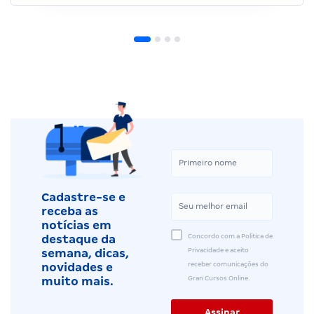
Cadastre-se e
receba as
notícias em
Concordo com a Política de
destaque da
Privacidade e aceito
semana, dicas,
receber comunicações do
novidades e
Gran Cursos Online.
muito mais.