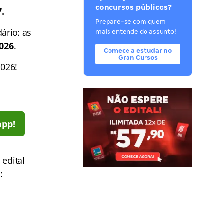
concursos públicos?
.
Prepare-se com quem
ário: as
mais entende do assunto!
2026
.
Comece a estudar no
Gran Cursos
2026!
app!
 edital
: