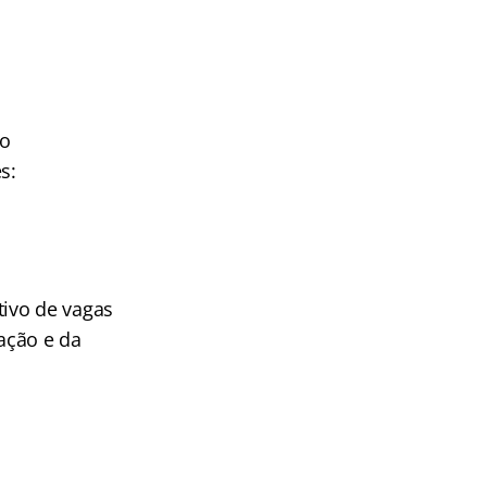
ão
s:
tivo de vagas
ação e da