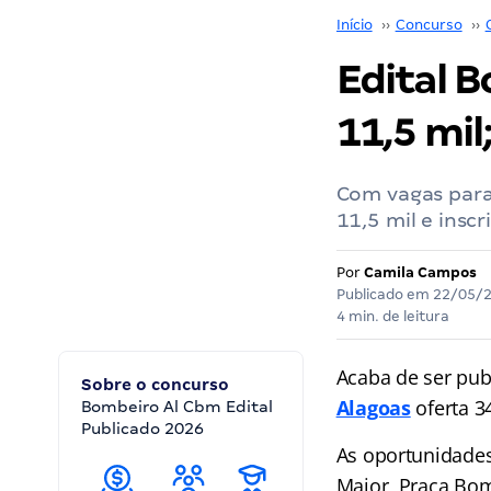
Início
››
Concurso
››
Edital B
11,5 mil
Com vagas para 
11,5 mil e inscr
Por
Camila Campos
Publicado em
22/05/
4 min. de leitura
Acaba de ser pub
Sobre o concurso
Alagoas
oferta 3
Bombeiro Al Cbm Edital
Publicado 2026
As oportunidades
Maior, Praça Bom