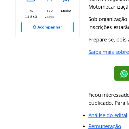
Motomecanizaçã
R$
172
Médio
11.563
vagas
Sob organização
inscrições estarã
Acompanhar
Prepare-se, pois 
Saiba mais sobre
Ficou interessado
publicado. Para fa
Análise do edital
Remuneração