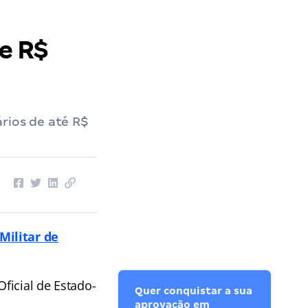
de R$
rios de até R$
Militar de
ficial de Estado-
Quer conquistar a sua
aprovação em