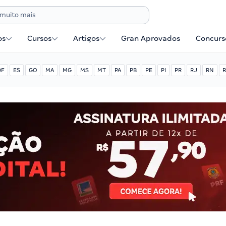
os
Cursos
Artigos
Gran Aprovados
Concurse
DF
ES
GO
MA
MG
MS
MT
PA
PB
PE
PI
PR
RJ
RN
R