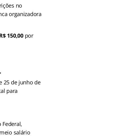
rições no
anca organizadora
R$ 150,00
por
L
 e 25 de junho de
tal para
 Federal,
 meio salário