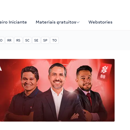
iro Iniciante
Materiais gratuitos
Webstories
O
RR
RS
SC
SE
SP
TO