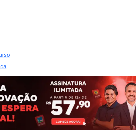
urso
ada