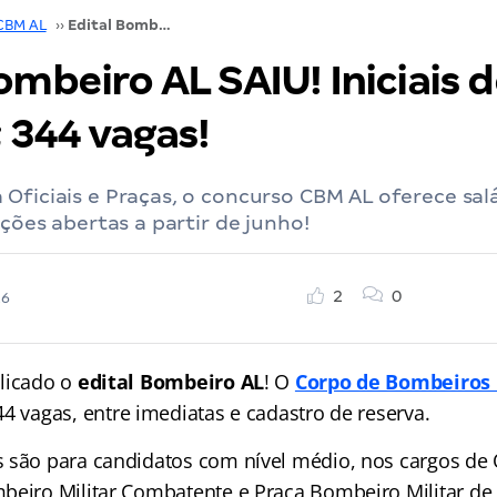
CBM AL
››
Edital Bombeiro AL SAIU! Iniciais de R$ 11,5 mil; 344 vagas!
ombeiro AL SAIU! Iniciais 
; 344 vagas!
Oficiais e Praças, o concurso CBM AL oferece salá
ições abertas a partir de junho!
2
0
26
licado o
edital Bombeiro AL
! O
Corpo de Bombeiros 
44 vagas, entre imediatas e cadastro de reserva.
 são para candidatos com nível médio, nos cargos de O
beiro Militar Combatente e Praça Bombeiro Militar de