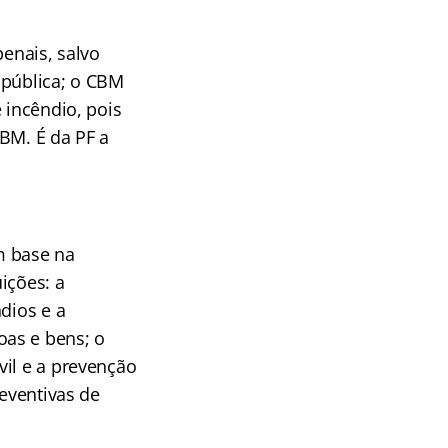
penais, salvo
 pública; o CBM
 incêndio, pois
BM. É da PF a
m base na
uições: a
dios e a
oas e bens; o
vil e a prevenção
reventivas de