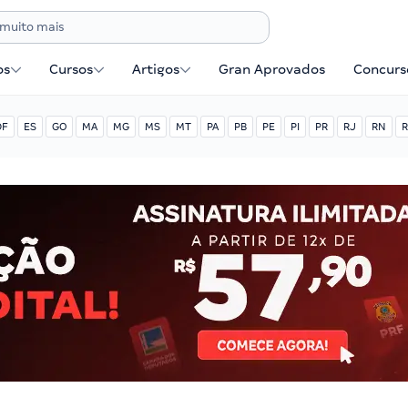
os
Cursos
Artigos
Gran Aprovados
Concurse
DF
ES
GO
MA
MG
MS
MT
PA
PB
PE
PI
PR
RJ
RN
R