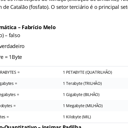
ém de Catalão (fosfato). O setor terciário é o principal 
mática – Fabrício Melo
) – falso
 verdadeiro
re = 1Byte
ERABYTES =
1 PETABYTE (QUATRILHÃO)
gabytes =
1 Terabyte (TRILHÃO)
egabytes =
1 Gigabyte (BILHÃO)
lobytes =
1 Megabyte (MILHÃO)
tes =
1 Kilobyte (MIL)
co-Quantitativo – Josimar Padilha