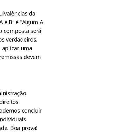
uivalências da
A é B” é “Algum A
ão composta será
os verdadeiros.
ó aplicar uma
 premissas devem
inistração
direitos
 podemos concluir
individuais
ade. Boa prova!