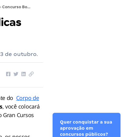
›
Concurso Bombeiros GO: Veja 10 dicas proféticas para a prova!
icas
3 de outubro.
te
do
Corpo de
s
, você colocará
o Gran Cursos
Quer conquistar a sua
aprovação em
concursos públicos?
o, os nossos