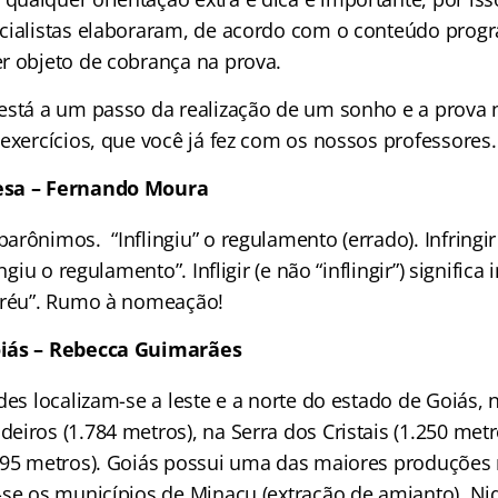
cialistas elaboraram, de acordo com o conteúdo progr
r objeto de cobrança na prova.
está a um passo da realização de um sonho e a prova 
exercícios, que você já fez com os nossos professores.
esa – Fernando Moura
rônimos. “Inflingiu” o regulamento (errado). Infringir 
ngiu o regulamento”. Infligir (e não “inflingir”) significa 
 réu”. Rumo à nomeação!
oiás – Rebecca Guimarães
des localizam-se a leste e a norte do estado de Goiás, 
iros (1.784 metros), na Serra dos Cristais (1.250 metr
395 metros). Goiás possui uma das maiores produções
-se os municípios de Minaçu (extração de amianto), Ni