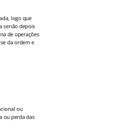
ada, logo que
da senão depois
ona de operações
sse da ordem e
acional ou
na ou perda das