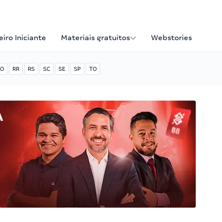
iro Iniciante
Materiais gratuitos
Webstories
O
RR
RS
SC
SE
SP
TO