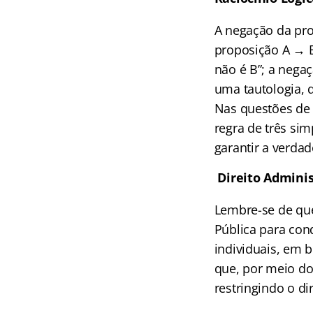
A negação da pro
proposição A → B
não é B”; a nega
uma tautologia, 
Nas questões de 
regra de três si
garantir a verda
Direito Adminis
Lembre-se de que
Pública para cond
individuais, em 
que, por meio do 
restringindo o di