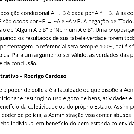
posição condicional A → B é dada por A ^ ~ B, já as eq
 são dadas por ~B → ~A e ~A v B. A negação de “Todo 
ção de “Algum A é B” é “Nenhum A é B”. Uma proposiç
quando os resultados de sua tabela-verdade forem tod
porcentagem, o referencial será sempre 100%, daí é s
mples. Para um argumento ser válido, as verdades das
de da conclusão.
trativo – Rodrigo Cardoso
 o poder de polícia é a faculdade de que dispõe a Adm
icionar e restringir o uso e gozo de bens, atividades e 
benefício da coletividade ou do próprio Estado. Assim
poder de polícia, a Administração visa conter abusos 
reito individual em benefício do bem-estar da coletivid