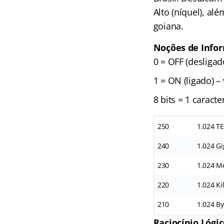
Alto (níquel), al
goiana.
Noções de Infor
0 = OFF (desligado
1 = ON (ligado) –
8 bits = 1 caracte
2
50
1.024 T
2
40
1.024 Gi
2
30
1.024 M
2
20
1.024 Ki
2
10
1.024 By
Raciocínio Lógi