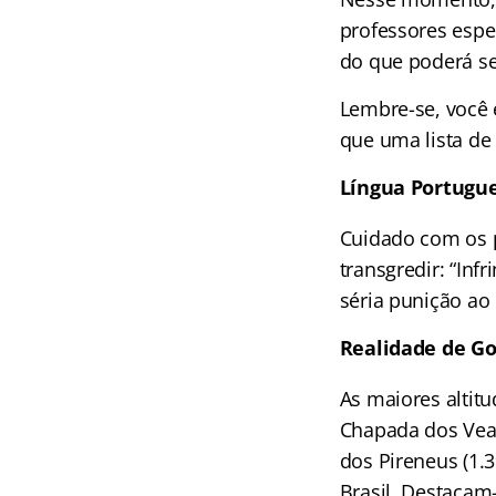
professores espe
do que poderá se
Lembre-se, você 
que uma lista de 
Língua Portugu
Cuidado com os pa
transgredir: “Infri
séria punição ao
Realidade de G
As maiores altitu
Chapada dos Veade
dos Pireneus (1.
Brasil. Destacam