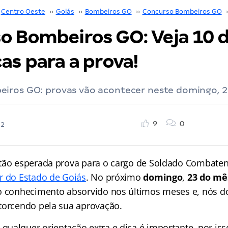
Centro Oeste
››
Goiás
››
Bombeiros GO
››
Concurso Bombeiros GO
›
o Bombeiros GO: Veja 10 d
as para a prova!
iros GO: provas vão acontecer neste domingo, 2
9
0
22
tão esperada prova para o cargo de Soldado Combaten
r do Estado de Goiás
. No próximo
domingo
,
23 do mê
o conhecimento absorvido nos últimos meses e, nós d
torcendo pela sua aprovação.
ualquer orientação extra e dica é importante, por iss