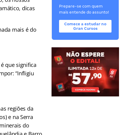
Prepare-se com quem
amático, dicas
mais entende do assunto!
Comece a estudar no
nada mais é do
Gran Cursos
é que significa
impor: “Infligiu
nas regiões da
os) e na Serra
 minerais do
quelândia e Barro