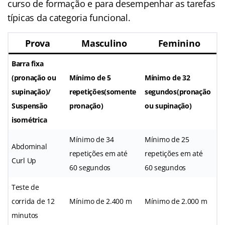
curso de formação e para desempenhar as tarefas
típicas da categoria funcional.
Prova
Masculino
Feminino
Barra fixa
(pronação ou
Mínimo de 5
Mínimo de 32
supinação)/
repetições(somente
segundos(pronação
Suspensão
pronação)
ou supinação)
isométrica
Mínimo de 34
Mínimo de 25
Abdominal
repetições em até
repetições em até
Curl Up
60 segundos
60 segundos
Teste de
corrida de 12
Mínimo de 2.400 m
Mínimo de 2.000 m
minutos