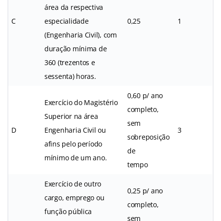
área da respectiva
C
especialidade
0,25
1
(Engenharia Civil), com
duração mínima de
360 (trezentos e
sessenta) horas.
0,60 p/ ano
Exercício do Magistério
completo,
Superior na área
sem
D
Engenharia Civil ou
3
sobreposição
afins pelo período
de
mínimo de um ano.
tempo
Exercício de outro
0,25 p/ ano
cargo, emprego ou
completo,
função pública
sem