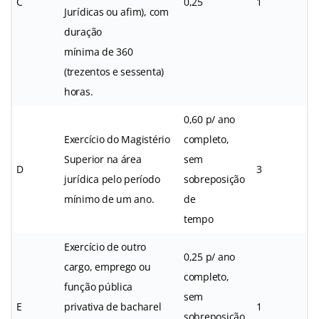
C
0,25
1
Jurídicas ou afim), com
duração
mínima de 360
(trezentos e sessenta)
horas.
0,60 p/ ano
Exercício do Magistério
completo,
Superior na área
sem
D
3
jurídica pelo período
sobreposição
mínimo de um ano.
de
tempo
Exercício de outro
0,25 p/ ano
cargo, emprego ou
completo,
função pública
sem
E
privativa de bacharel
1
sobreposição