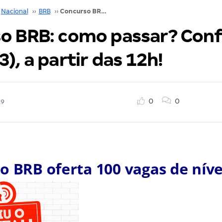
Nacional
››
BRB
››
Concurso BRB: como passar? Confira HOJE (03), a partir das 12h!
o BRB: como passar? Conf
), a partir das 12h!
0
0
19
o BRB oferta 100 vagas de níve