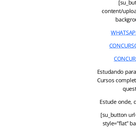
[su_but
content/uploa
backgrou
WHATSAPP 
CONCURSOS 
CONCURSO
Estudando para
Cursos complet
quest
Estude onde, q
[su_button ur
style=”flat” 