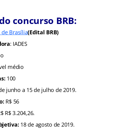
 do concurso BRB:
de Brasília
(Edital BRB)
dora
: IADES
io
ível médio
s:
100
de junho a 15 de julho de 2019.
ão:
R$ 56
R$ R$ 3.204,26.
bjetiva:
18 de agosto de 2019.