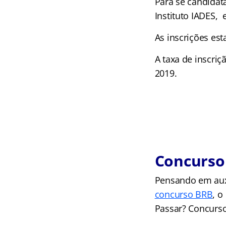
Para se candidat
Instituto IADES, 
As inscrições est
A taxa de inscriç
2019.
Concurso
Pensando em aux
concurso BRB
, o
Passar? Concurso