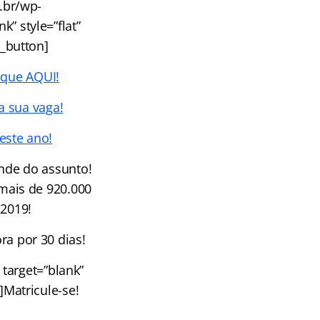
m.br/wp-
” style=”flat”
u_button]
ique AQUI!
a sua vaga!
este ano!
nde do assunto!
mais de 920.000
 2019!
ra por 30 dias!
target=”blank”
]Matricule-se!