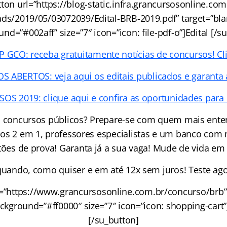
ton url=”https://blog-static.infra.grancursosonline.co
ds/2019/05/03072039/Edital-BRB-2019.pdf” target=”blank
nd=”#002aff” size=”7″ icon=”icon: file-pdf-o”]Edital [/s
GCO: receba gratuitamente notícias de concursos! Cl
ABERTOS: veja aqui os editais publicados e garanta 
S 2019: clique aqui e confira as oportunidades para 
 concursos públicos? Prepare-se com quem mais ente
os 2 em 1, professores especialistas e um banco com 
ões de prova! Garanta já a sua vaga! Mude de vida em
uando, como quiser e em até 12x sem juros! Teste ago
l=”https://www.grancursosonline.com.br/concurso/brb” 
background=”#ff0000″ size=”7″ icon=”icon: shopping-cart”
[/su_button]