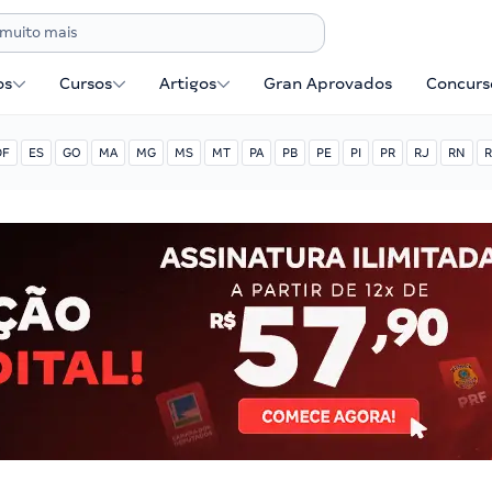
os
Cursos
Artigos
Gran Aprovados
Concurse
DF
ES
GO
MA
MG
MS
MT
PA
PB
PE
PI
PR
RJ
RN
R