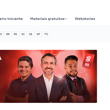
iro Iniciante
Materiais gratuitos
Webstories
O
RR
RS
SC
SE
SP
TO