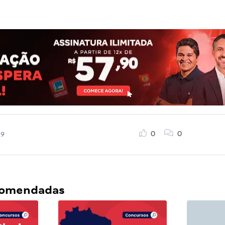
0
0
19
ecomendadas