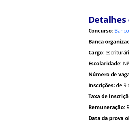
Detalhes
Concurso:
Banco 
Banca organiza
Cargo
: escriturár
Escolaridade
: N
Número de vaga
Inscrições:
de 9 
Taxa de inscriç
Remuneração
: 
Data da prova o