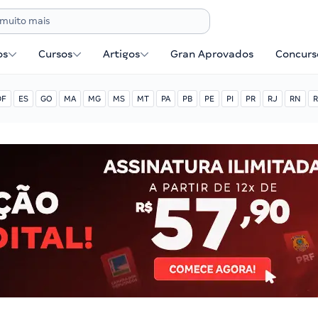
os
Cursos
Artigos
Gran Aprovados
Concurse
DF
ES
GO
MA
MG
MS
MT
PA
PB
PE
PI
PR
RJ
RN
R