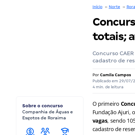
Início
››
Norte
››
Ror
Concurs
totais; 
Concurso CAER 
cadastro de rese
Por
Camila Campos
Publicado em
29/07/
4 min. de leitura
O primeiro
Conc
Sobre o concurso
Fundação Ajuri, 
Companhia de Águas e
Esgotos de Roraima
vagas
, sendo 10
cadastro de rese