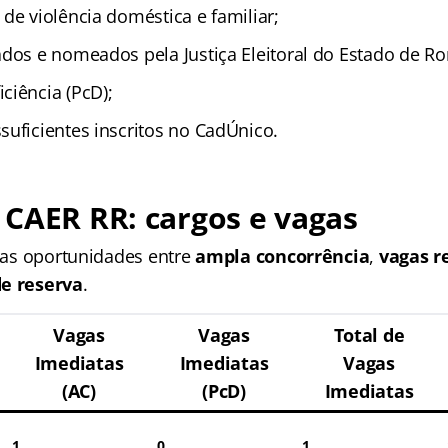
de violência doméstica e familiar;
ados e nomeados pela Justiça Eleitoral do Estado de Ro
ciência (PcD);
suficientes inscritos no CadÚnico.
CAER RR: cargos e vagas
i as oportunidades entre
ampla concorrência
,
vagas r
de reserva
.
Vagas
Vagas
Total de
Imediatas
Imediatas
Vagas
(AC)
(PcD)
Imediatas
1
0
1