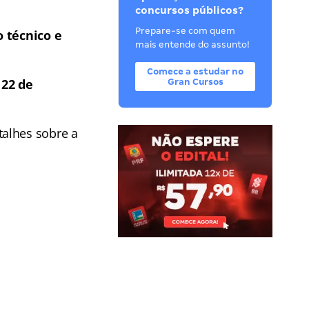
concursos públicos?
Prepare-se com quem
 técnico e
mais entende do assunto!
Comece a estudar no
a
22 de
Gran Cursos
talhes sobre a