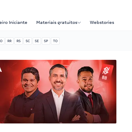
iro Iniciante
Materiais gratuitos
Webstories
O
RR
RS
SC
SE
SP
TO