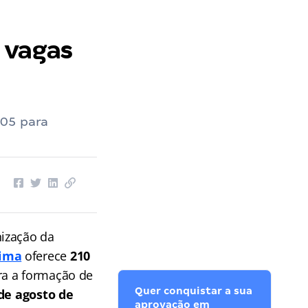
 vagas
105 para
nização da
aima
oferece
210
ra a formação de
Quer conquistar a sua
de agosto de
aprovação em