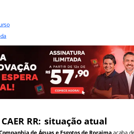
urso
ada
CAER RR: situação atual
Companhia de Águas e Esgotos de Roraima
acaba de 