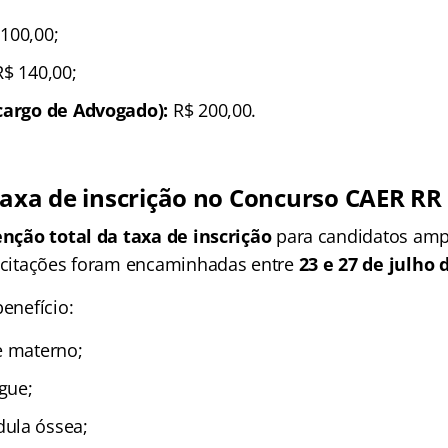
100,00;
$ 140,00;
(cargo de Advogado):
R$ 200,00.
taxa de inscrição no Concurso CAER RR
enção total da taxa de inscrição
para candidatos ampa
licitações foram encaminhadas entre
23 e 27 de julho 
benefício:
e materno;
gue;
ula óssea;