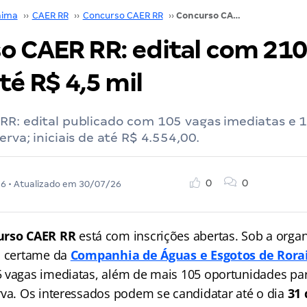
aima
››
CAER RR
››
Concurso CAER RR
››
Concurso CAER RR: edital com 210 vagas totais; até R$ 4,5 mil
o CAER RR: edital com 210
até R$ 4,5 mil
RR: edital publicado com 105 vagas imediatas e 
rva; iniciais de até R$ 4.554,00.
0
0
26
• Atualizado em
30/07/26
urso CAER RR
está com inscrições abertas. Sob a orga
o certame da
Companhia de Águas e Esgotos de Ror
5 vagas imediatas, além de mais 105 oportunidades pa
rva. Os interessados podem se candidatar até o dia
31 