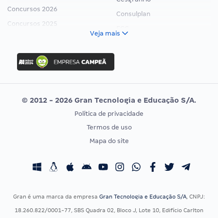
Concursos 2026
Consulplan
Concursos 2025
FCC
Veja mais
Concurso Nacional Unificado
FGV
Concurso Ibama
Idecan
Concurso MPU
Selecon
Editais publicados
Uniase
© 2012 - 2026 Gran Tecnologia e Educação S/A.
Vunesp
Política de privacidade
CONCURSOS POR PROFISSÃO
EXAME DE ORDEM
Termos de uso
Concursos Administrativos
OAB
Mapa do site
Concursos Educação
Prova OAB
Concursos Fiscais
Calendário OAB
Concursos Jurídicos
Questões OAB
Concursos Militares
Recursos OAB
Gran é uma marca da empresa
Gran Tecnologia e Educação S/A
, CNPJ:
Concursos Policiais
Exame de Ordem
18.260.822/0001-77, SBS Quadra 02, Bloco J, Lote 10, Edifício Carlton