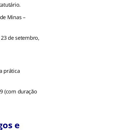
atutário.
de Minas –
a 23 de setembro,
a prática
019 (com duração
gos e