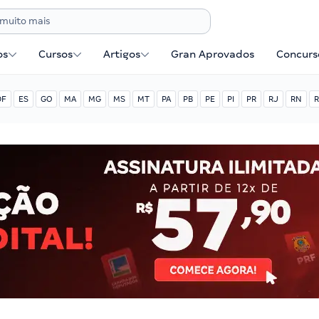
os
Cursos
Artigos
Gran Aprovados
Concurse
DF
ES
GO
MA
MG
MS
MT
PA
PB
PE
PI
PR
RJ
RN
R