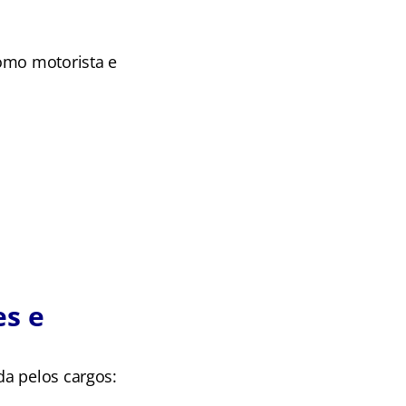
como motorista e
es e
da pelos cargos: