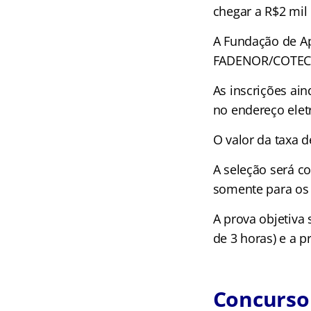
chegar a R$2 mil 
A Fundação de Ap
FADENOR/COTEC s
As inscrições ain
no endereço elet
O valor da taxa d
A seleção será c
somente para os 
A prova objetiva
de 3 horas) e a p
Concurso 