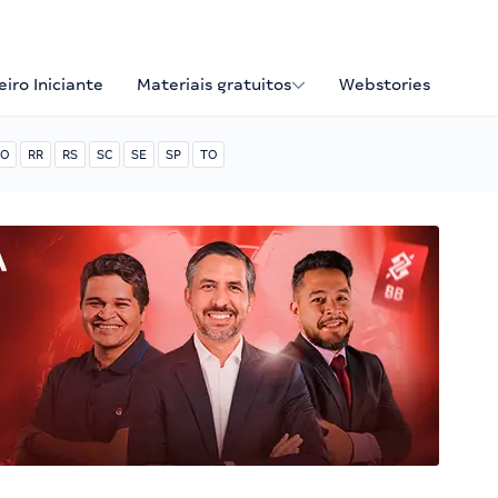
iro Iniciante
Materiais gratuitos
Webstories
O
RR
RS
SC
SE
SP
TO