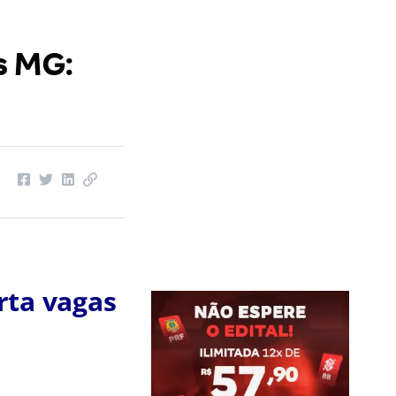
s MG:
rta vagas