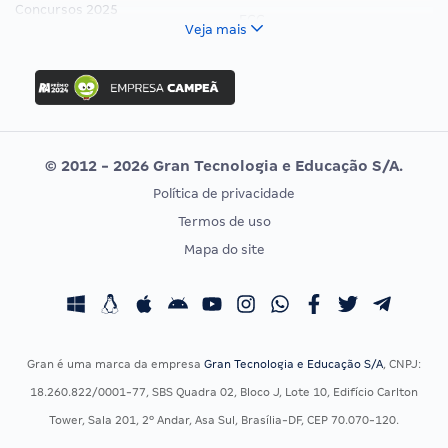
Concursos 2025
FCC
Veja mais
Concurso Nacional Unificado
FGV
Concurso Ibama
Idecan
Concurso MPU
Selecon
Editais publicados
Uniase
© 2012 - 2026 Gran Tecnologia e Educação S/A.
Vunesp
Política de privacidade
CONCURSOS POR PROFISSÃO
EXAME DE ORDEM
Termos de uso
Concursos Administrativos
OAB
Mapa do site
Concursos Educação
Prova OAB
Concursos Fiscais
Calendário OAB
Concursos Jurídicos
Questões OAB
Concursos Militares
Recursos OAB
Gran é uma marca da empresa
Gran Tecnologia e Educação S/A
, CNPJ:
Concursos Policiais
Exame de Ordem
18.260.822/0001-77, SBS Quadra 02, Bloco J, Lote 10, Edifício Carlton
Concursos Saúde
Tower, Sala 201, 2º Andar, Asa Sul, Brasília-DF, CEP 70.070-120.
Concursos Tribunais