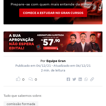
Prepare-se com quem mais entende do assunto!
COMECE A ESTUDAR NO GRAN CURSOS
Por
Equipe Gran
Publicado em
04/12/21
• Atualizado em
06/12/21
2 min. de leitura
0
0
Tudo que sabemos sobre:
comissão formada