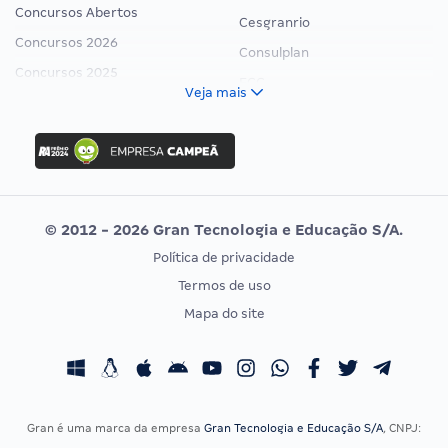
Concursos Abertos
Cesgranrio
Concursos 2026
Consulplan
Concursos 2025
FCC
Veja mais
Concurso Nacional Unificado
FGV
Concurso Ibama
Idecan
Concurso MPU
Selecon
Editais publicados
Uniase
© 2012 - 2026 Gran Tecnologia e Educação S/A.
Vunesp
Política de privacidade
CONCURSOS POR PROFISSÃO
EXAME DE ORDEM
Termos de uso
Concursos Administrativos
OAB
Mapa do site
Concursos Educação
Prova OAB
Concursos Fiscais
Calendário OAB
Concursos Jurídicos
Questões OAB
Concursos Militares
Recursos OAB
Gran é uma marca da empresa
Gran Tecnologia e Educação S/A
, CNPJ:
Concursos Policiais
Exame de Ordem