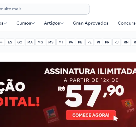
os
Cursos
Artigos
Gran Aprovados
Concurse
DF
ES
GO
MA
MG
MS
MT
PA
PB
PE
PI
PR
RJ
RN
R