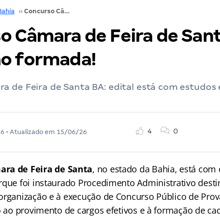
Bahia
››
Concurso Câmara de Feira de Santana BA: comissão formada!
o Câmara de Feira de San
o formada!
a de Feira de Santa BA: edital está com estudo
4
0
26
• Atualizado em
15/06/26
ra de Feira de Santa
, no estado da Bahia, está com
rque foi instaurado Procedimento Administrativo dest
organização e à execução de Concurso Público de Prov
do ao provimento de cargos efetivos e à formação de ca