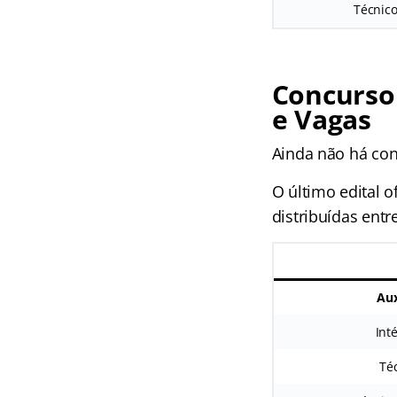
Técnico
Concurso
e Vagas
Ainda não há con
O último edital 
distribuídas entr
Aux
Int
Téc