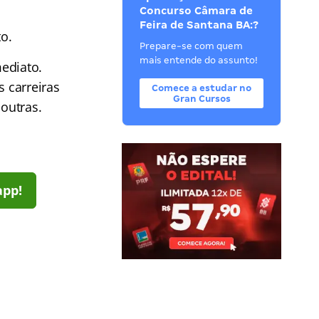
Concurso Câmara de
Feira de Santana BA:?
o.
Prepare-se com quem
mais entende do assunto!
ediato.
s carreiras
Comece a estudar no
Gran Cursos
 outras.
app!