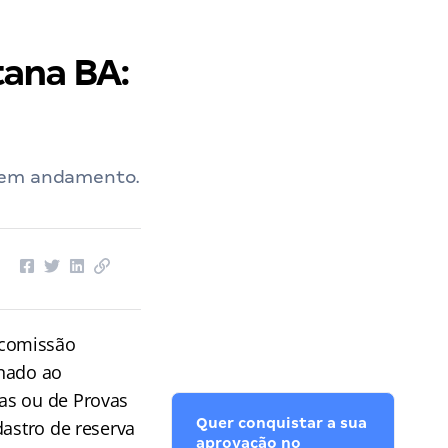
tana BA:
s em andamento.
 comissão
inado ao
as ou de Provas
Quer conquistar a sua
dastro de reserva
aprovação no