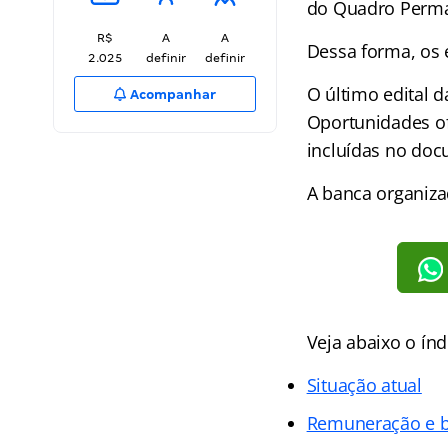
do Quadro Perm
R$
A
A
Dessa forma, os 
2.025
definir
definir
O último edital 
Acompanhar
Oportunidades ofe
incluídas no docu
A banca organizad
Veja abaixo o
índ
Situação atual
Remuneração e b