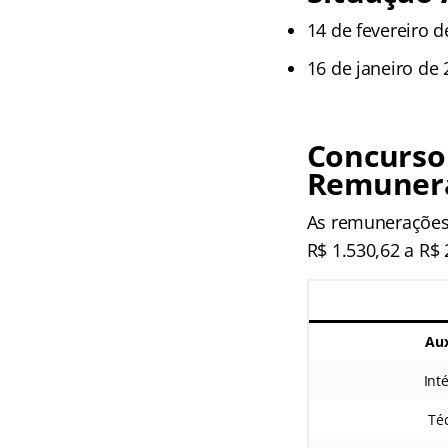
14 de fevereiro 
16 de janeiro de
Concurso
Remunera
As remunerações 
R$ 1.530,62 a R$
Aux
Int
Téc