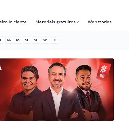
iro Iniciante
Materiais gratuitos
Webstories
O
RR
RS
SC
SE
SP
TO