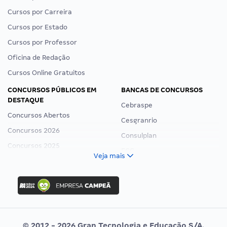
Cursos por Carreira
Cursos por Estado
Cursos por Professor
Oficina de Redação
Cursos Online Gratuitos
CONCURSOS PÚBLICOS EM
BANCAS DE CONCURSOS
DESTAQUE
Cebraspe
Concursos Abertos
Cesgranrio
Concursos 2026
Consulplan
Concursos 2025
FCC
Veja mais
Concurso Nacional Unificado
FGV
Concurso Ibama
Idecan
Concurso MPU
Selecon
Editais publicados
Uniase
© 2012 - 2026 Gran Tecnologia e Educação S/A.
Vunesp