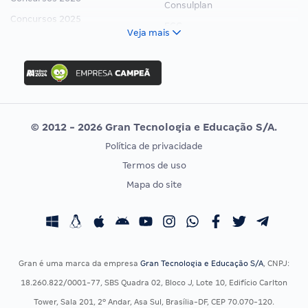
Consulplan
Concursos 2025
FCC
Veja mais
Concurso Nacional Unificado
FGV
Concurso Ibama
Idecan
Concurso MPU
Selecon
Editais publicados
Uniase
© 2012 - 2026 Gran Tecnologia e Educação S/A.
Vunesp
Política de privacidade
CONCURSOS POR PROFISSÃO
EXAME DE ORDEM
Termos de uso
Concursos Administrativos
OAB
Mapa do site
Concursos Educação
Prova OAB
Concursos Fiscais
Calendário OAB
Concursos Jurídicos
Questões OAB
Concursos Militares
Recursos OAB
Gran é uma marca da empresa
Gran Tecnologia e Educação S/A
, CNPJ:
Concursos Policiais
Exame de Ordem
18.260.822/0001-77, SBS Quadra 02, Bloco J, Lote 10, Edifício Carlton
Concursos Saúde
Tower, Sala 201, 2º Andar, Asa Sul, Brasília-DF, CEP 70.070-120.