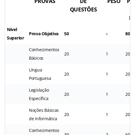
PROVAS
DE
PESO
PO
QUESTÕES
P
Nível
Prova Objetiva
50
–
80
Superior
Conhecimentos
20
1
20
Básicos
Língua
20
1
20
Portuguesa
Legislação
20
1
20
Específica
Noções Básicas
20
1
20
de Informática
Conhecimentos
30
2
60