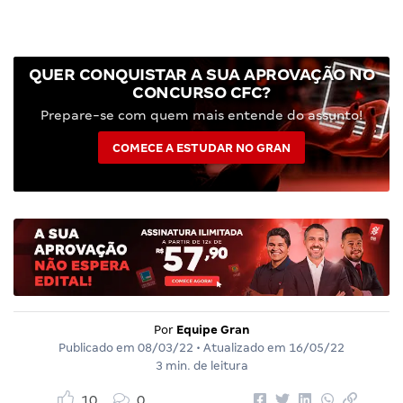
QUER CONQUISTAR A SUA APROVAÇÃO NO
CONCURSO CFC?
Prepare-se com quem mais entende do assunto!
COMECE A ESTUDAR NO GRAN
Por
Equipe Gran
Publicado em
08/03/22
• Atualizado em
16/05/22
3 min. de leitura
10
0