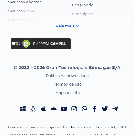
Concursos Abertos
Cesgranrio
Concursos 2026
Consulplan
Concursos 2025
FCC
Veja mais
Concurso Nacional Unificado
FGV
Concurso Ibama
Idecan
Concurso MPU
Selecon
Editais publicados
Uniase
© 2012 - 2026 Gran Tecnologia e Educação S/A.
Vunesp
Política de privacidade
CONCURSOS POR PROFISSÃO
EXAME DE ORDEM
Termos de uso
Concursos Administrativos
OAB
Mapa do site
Concursos Educação
Prova OAB
Concursos Fiscais
Calendário OAB
Concursos Jurídicos
Questões OAB
Concursos Militares
Recursos OAB
Gran é uma marca da empresa
Gran Tecnologia e Educação S/A
, CNPJ:
Concursos Policiais
Exame de Ordem