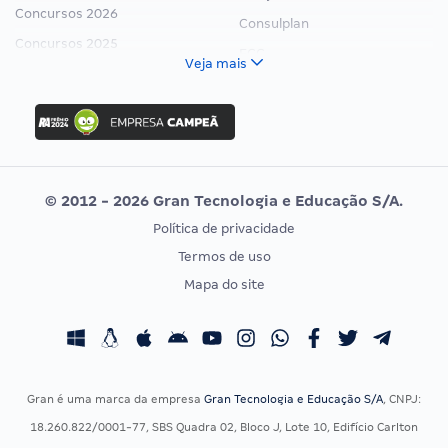
Concursos 2026
Consulplan
Concursos 2025
FCC
Veja mais
Concurso Nacional Unificado
FGV
Concurso Ibama
Idecan
Concurso MPU
Selecon
Editais publicados
Uniase
© 2012 - 2026 Gran Tecnologia e Educação S/A.
Vunesp
Política de privacidade
CONCURSOS POR PROFISSÃO
EXAME DE ORDEM
Termos de uso
Concursos Administrativos
OAB
Mapa do site
Concursos Educação
Prova OAB
Concursos Fiscais
Calendário OAB
Concursos Jurídicos
Questões OAB
Concursos Militares
Recursos OAB
Gran é uma marca da empresa
Gran Tecnologia e Educação S/A
, CNPJ:
Concursos Policiais
Exame de Ordem
18.260.822/0001-77, SBS Quadra 02, Bloco J, Lote 10, Edifício Carlton
Concursos Saúde