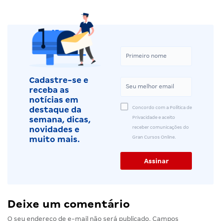
Cadastre-se e
receba as
notícias em
Concordo com a Política de
destaque da
Privacidade e aceito
semana, dicas,
receber comunicações do
novidades e
Gran Cursos Online.
muito mais.
Deixe um comentário
O seu endereço de e-mail não será publicado.
Campos