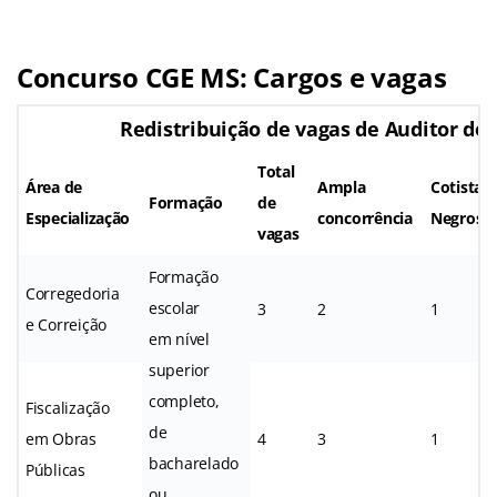
Concurso CGE MS
: Cargos e vagas
Redistribuição de vagas de Auditor do
Total
Área de
Ampla
Cotistas
Formação
de
Especialização
concorrência
Negros
vagas
Formação
Corregedoria
escolar
3
2
1
e Correição
em nível
superior
completo,
Fiscalização
de
em Obras
4
3
1
bacharelado
Públicas
ou