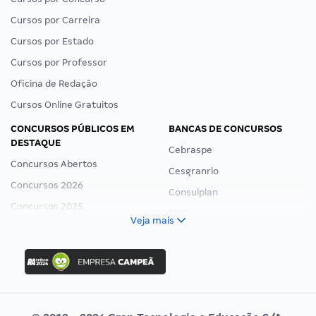
Cursos por Carreira
Cursos por Estado
Cursos por Professor
Oficina de Redação
Cursos Online Gratuitos
CONCURSOS PÚBLICOS EM
BANCAS DE CONCURSOS
DESTAQUE
Cebraspe
Concursos Abertos
Cesgranrio
Concursos 2026
Consulplan
Concursos 2025
FCC
Veja mais
Concurso Nacional Unificado
FGV
Concurso Ibama
Idecan
Concurso MPU
Selecon
Editais publicados
Uniase