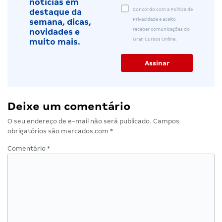
notícias em
Concordo com a Política de
destaque da
Privacidade e aceito
semana, dicas,
receber comunicações do
novidades e
Gran Cursos Online.
muito mais.
Deixe um comentário
O seu endereço de e-mail não será publicado.
Campos
obrigatórios são marcados com
*
Comentário
*