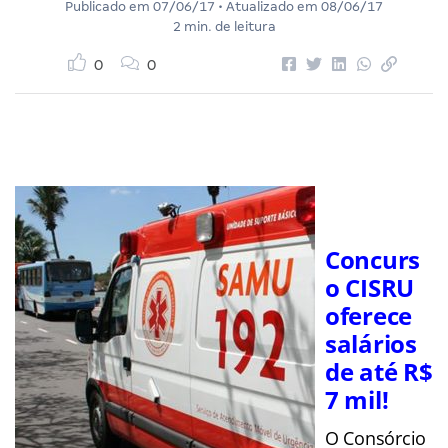
Publicado em
07/06/17
• Atualizado em
08/06/17
2 min. de leitura
0
0
Concurs
o CISRU
oferece
salários
de até R$
7 mil!
O Consórcio