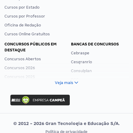
Cursos por Estado
Cursos por Professor
Oficina de Redação
Cursos Online Gratuitos
CONCURSOS PÚBLICOS EM
BANCAS DE CONCURSOS
DESTAQUE
Cebraspe
Concursos Abertos
Cesgranrio
Concursos 2026
Consulplan
Concursos 2025
FCC
Veja mais
Concurso Nacional Unificado
FGV
Concurso Ibama
Idecan
Concurso MPU
Selecon
Editais publicados
Uniase
© 2012 - 2026 Gran Tecnologia e Educação S/A.
Vunesp
Política de privacidade