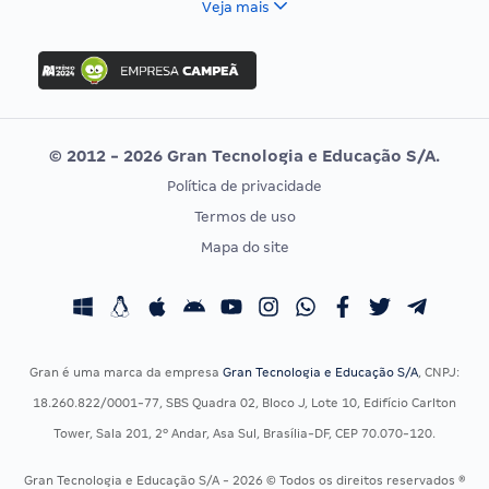
Veja mais
Concurso Nacional Unificado
FGV
Concurso Ibama
Idecan
Concurso MPU
Selecon
Editais publicados
Uniase
© 2012 - 2026 Gran Tecnologia e Educação S/A.
Vunesp
Política de privacidade
CONCURSOS POR PROFISSÃO
EXAME DE ORDEM
Termos de uso
Concursos Administrativos
OAB
Mapa do site
Concursos Educação
Prova OAB
Concursos Fiscais
Calendário OAB
Concursos Jurídicos
Questões OAB
Concursos Militares
Recursos OAB
Gran é uma marca da empresa
Gran Tecnologia e Educação S/A
, CNPJ:
Concursos Policiais
Exame de Ordem
18.260.822/0001-77, SBS Quadra 02, Bloco J, Lote 10, Edifício Carlton
Concursos Saúde
Tower, Sala 201, 2º Andar, Asa Sul, Brasília-DF, CEP 70.070-120.
Concursos Tribunais
Gran Tecnologia e Educação S/A - 2026 © Todos os direitos reservados ®