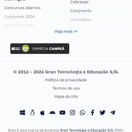
Cebraspe
Concursos Abertos
Cesgranrio
Concursos 2026
Consulplan
Concursos 2025
FCC
Veja mais
Concurso Nacional Unificado
FGV
Concurso Ibama
Idecan
Concurso MPU
Selecon
Editais publicados
Uniase
© 2012 - 2026 Gran Tecnologia e Educação S/A.
Vunesp
Política de privacidade
CONCURSOS POR PROFISSÃO
EXAME DE ORDEM
Termos de uso
Concursos Administrativos
OAB
Mapa do site
Concursos Educação
Prova OAB
Concursos Fiscais
Calendário OAB
Concursos Jurídicos
Questões OAB
Concursos Militares
Recursos OAB
Gran é uma marca da empresa
Gran Tecnologia e Educação S/A
, CNPJ: