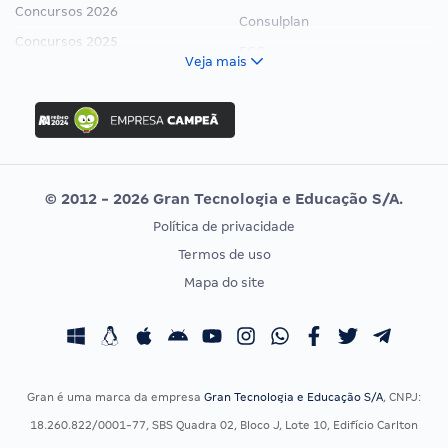
Concursos 2026
Consulplan
Concursos 2025
FCC
Veja mais
Concurso Nacional Unificado
FGV
Concurso Ibama
Idecan
Concurso MPU
Selecon
Editais publicados
Uniase
© 2012 - 2026 Gran Tecnologia e Educação S/A.
Vunesp
Política de privacidade
CONCURSOS POR PROFISSÃO
EXAME DE ORDEM
Termos de uso
Concursos Administrativos
OAB
Mapa do site
Concursos Educação
Prova OAB
Concursos Fiscais
Calendário OAB
Concursos Jurídicos
Questões OAB
Concursos Militares
Recursos OAB
Gran é uma marca da empresa
Gran Tecnologia e Educação S/A
, CNPJ:
Concursos Policiais
Exame de Ordem
18.260.822/0001-77, SBS Quadra 02, Bloco J, Lote 10, Edifício Carlton
Concursos Saúde