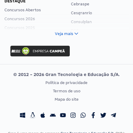
DESTAQUE
Cebraspe
Concursos Abertos
Cesgranrio
Concursos 2026
Consulplan
Concursos 2025
FCC
Veja mais
Concurso Nacional Unificado
FGV
Concurso Ibama
Idecan
Concurso MPU
Selecon
Editais publicados
Uniase
© 2012 - 2026 Gran Tecnologia e Educação S/A.
Vunesp
Política de privacidade
CONCURSOS POR PROFISSÃO
EXAME DE ORDEM
Termos de uso
Concursos Administrativos
OAB
Mapa do site
Concursos Educação
Prova OAB
Concursos Fiscais
Calendário OAB
Concursos Jurídicos
Questões OAB
Concursos Militares
Recursos OAB