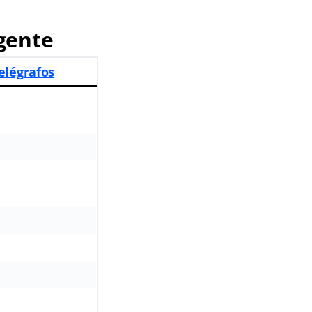
gente
elégrafos