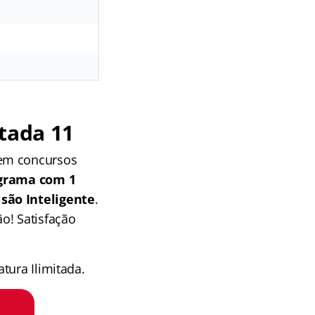
tada 11
 em concursos
grama com 1
isão Inteligente
.
o! Satisfação
tura Ilimitada.