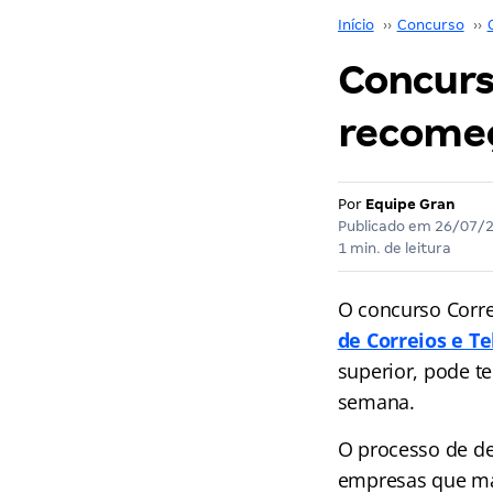
Início
››
Concurso
››
Concurs
recomeç
Por
Equipe Gran
Publicado em
26/07/
1 min. de leitura
O concurso Correi
de Correios e Te
superior, pode t
semana.
O processo de de
empresas que man