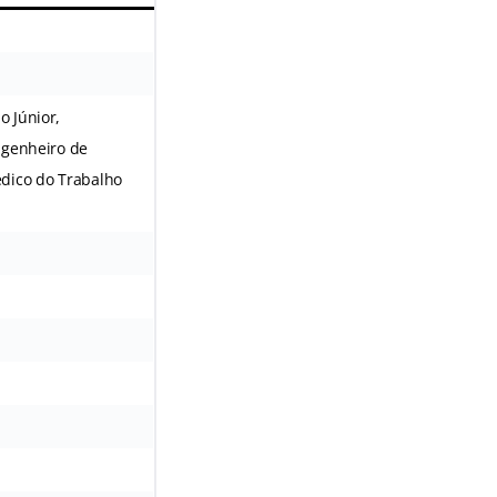
 Júnior,
ngenheiro de
édico do Trabalho