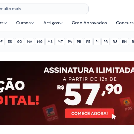
os
Cursos
Artigos
Gran Aprovados
Concurse
DF
ES
GO
MA
MG
MS
MT
PA
PB
PE
PI
PR
RJ
RN
R