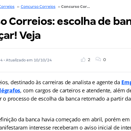
Correios
››
Concurso Correios
››
Concurso Correios: escolha de banca deve recomeçar! Veja
o Correios: escolha de ba
ar! Veja
2
0
24
• Atualizado em
10/10/24
os, destinado às carreiras de analista e agente da
Emp
légrafos
, com cargos de carteiros e atendente, além d
er o processo de escolha da banca retomado a partir d
finição da banca havia começado em abril, porém em
ifestaram interesse receberam o aviso inicial de int