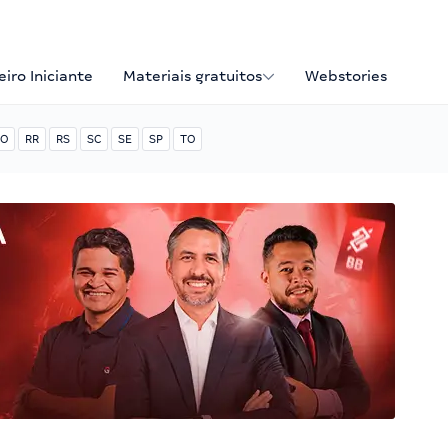
iro Iniciante
Materiais gratuitos
Webstories
O
RR
RS
SC
SE
SP
TO