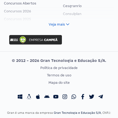
Concursos Abertos
Cesgranrio
Concursos 2026
Consulplan
Concursos 2025
FCC
Veja mais
Concurso Nacional Unificado
FGV
Concurso Ibama
Idecan
Concurso MPU
Selecon
Editais publicados
Uniase
© 2012 - 2026 Gran Tecnologia e Educação S/A.
Vunesp
Política de privacidade
CONCURSOS POR PROFISSÃO
EXAME DE ORDEM
Termos de uso
Concursos Administrativos
OAB
Mapa do site
Concursos Educação
Prova OAB
Concursos Fiscais
Calendário OAB
Concursos Jurídicos
Questões OAB
Concursos Militares
Recursos OAB
Gran é uma marca da empresa
Gran Tecnologia e Educação S/A
, CNPJ:
Concursos Policiais
Exame de Ordem