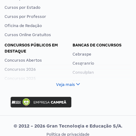
Cursos por Estado
Cursos por Professor
Oficina de Redação
Cursos Online Gratuitos
CONCURSOS PÚBLICOS EM
BANCAS DE CONCURSOS
DESTAQUE
Cebraspe
Concursos Abertos
Cesgranrio
Concursos 2026
Consulplan
Concursos 2025
FCC
Veja mais
Concurso Nacional Unificado
FGV
Concurso Ibama
Idecan
Concurso MPU
Selecon
Editais publicados
Uniase
© 2012 - 2026 Gran Tecnologia e Educação S/A.
Vunesp
Política de privacidade