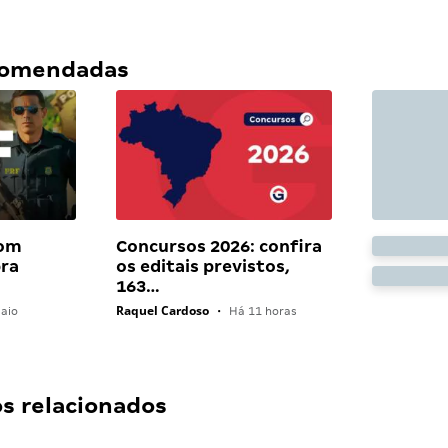
ecomendadas
com
Concursos 2026: confira
bra
os editais previstos,
163…
Raquel Cardoso
aio
•
Há 11 horas
 relacionados