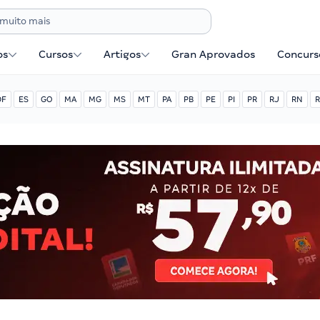
os
Cursos
Artigos
Gran Aprovados
Concurse
DF
ES
GO
MA
MG
MS
MT
PA
PB
PE
PI
PR
RJ
RN
R