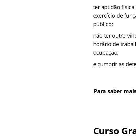
ter aptidão físic
exercício de fun
público;
não ter outro ví
horário de traba
ocupação;
e cumprir as det
Para saber mai
Curso Gra