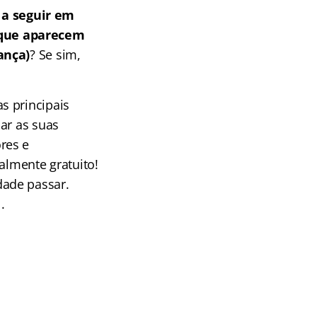
a seguir em
 que aparecem
ança)
? Se sim,
s principais
ar as suas
res e
almente gratuito!
dade passar.
.