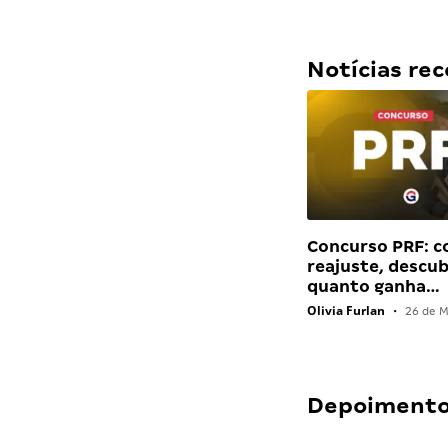
Notícias r
Concurso PRF: 
reajuste, descu
quanto ganha…
Olivia Furlan
•
26 de M
Depoimentos