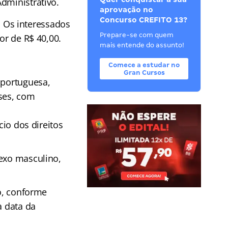
dministrativo.
aprovação no
Concurso CREFITO 13?
. Os interessados
Prepare-se com quem
or de R$ 40,00.
mais entende do assunto!
Comece a estudar no
Gran Cursos
 portuguesa,
eses, com
cio dos direitos
sexo masculino,
ão, conforme
a data da