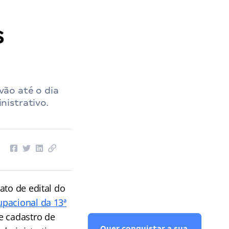
S
ão até o dia
istrativo.
ato de edital do
upacional da 13ª
e cadastro de
Quer conquistar a sua