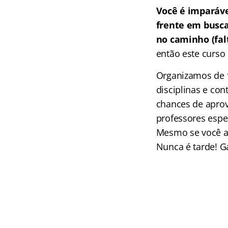
Você é imparáv
frente em busc
no caminho (falt
então este curso 
Organizamos de f
disciplinas e co
chances de aprov
professores espec
Mesmo se você ai
Nunca é tarde! G