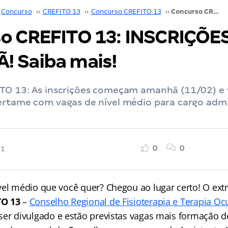
Concurso
››
CREFITO 13
››
Concurso CREFITO 13
››
Concurso CREFITO 13: INSCRIÇÕES AMANHÃ! Saiba mais!
o CREFITO 13: INSCRIÇÕE
 Saiba mais!
TO 13: As inscrições começam amanhã (11/02) e v
ertame com vagas de nível médio para cargo admin
0
0
21
vel médio que você quer? Chegou ao lugar certo! O extr
TO 13
–
Conselho Regional de Fisioterapia e Terapia Oc
er divulgado e estão previstas vagas mais formação d