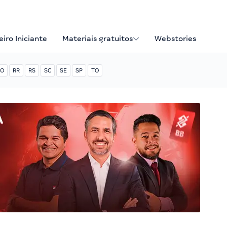
iro Iniciante
Materiais gratuitos
Webstories
O
RR
RS
SC
SE
SP
TO