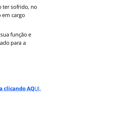
 ter sofrido, no
o em cargo
 sua função e
tado para a
a clicando AQ
UI.