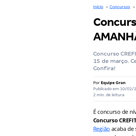
Início
››
Concursos
››
Concurs
AMANHÃ!
Concurso CREFI
15 de março. C
Confira!
Por
Equipe Gran
Publicado em
10/02/
2 min. de leitura
É concurso de ní
Concurso CREFI
Região
acaba de s