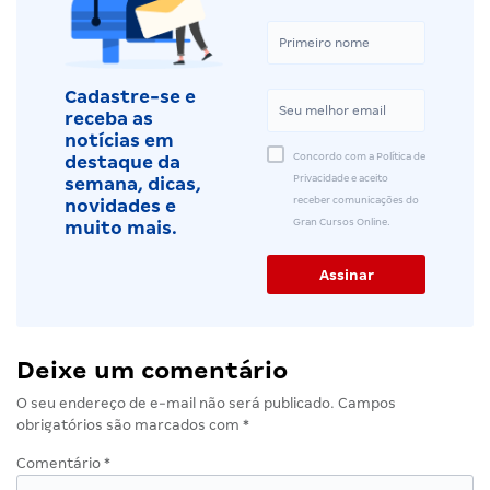
Cadastre-se e
receba as
notícias em
Concordo com a Política de
destaque da
Privacidade e aceito
semana, dicas,
receber comunicações do
novidades e
Gran Cursos Online.
muito mais.
Deixe um comentário
O seu endereço de e-mail não será publicado.
Campos
obrigatórios são marcados com
*
Comentário
*