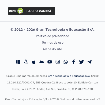
FGV
Concurso Ibama
Idecan
Concurso MPU
Selecon
Editais publicados
Uniase
© 2012 - 2026 Gran Tecnologia e Educação S/A.
Vunesp
Política de privacidade
CONCURSOS POR PROFISSÃO
EXAME DE ORDEM
Termos de uso
Concursos Administrativos
OAB
Mapa do site
Concursos Educação
Prova OAB
Concursos Fiscais
Calendário OAB
Concursos Jurídicos
Questões OAB
Concursos Militares
Recursos OAB
Gran é uma marca da empresa
Gran Tecnologia e Educação S/A
, CNPJ:
Concursos Policiais
Exame de Ordem
18.260.822/0001-77, SBS Quadra 02, Bloco J, Lote 10, Edifício Carlton
Concursos Saúde
Tower, Sala 201, 2º Andar, Asa Sul, Brasília-DF, CEP 70.070-120.
Concursos Tribunais
Gran Tecnologia e Educação S/A - 2026 © Todos os direitos reservados ®
Residência Multiprofissional