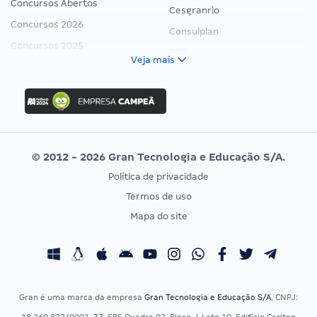
Concursos Abertos
Cesgranrio
Concursos 2026
Consulplan
Concursos 2025
FCC
Veja mais
Concurso Nacional Unificado
FGV
Concurso Ibama
Idecan
Concurso MPU
Selecon
Editais publicados
Uniase
© 2012 - 2026 Gran Tecnologia e Educação S/A.
Vunesp
Política de privacidade
CONCURSOS POR PROFISSÃO
EXAME DE ORDEM
Termos de uso
Concursos Administrativos
OAB
Mapa do site
Concursos Educação
Prova OAB
Concursos Fiscais
Calendário OAB
Concursos Jurídicos
Questões OAB
Concursos Militares
Recursos OAB
Gran é uma marca da empresa
Gran Tecnologia e Educação S/A
, CNPJ:
Concursos Policiais
Exame de Ordem