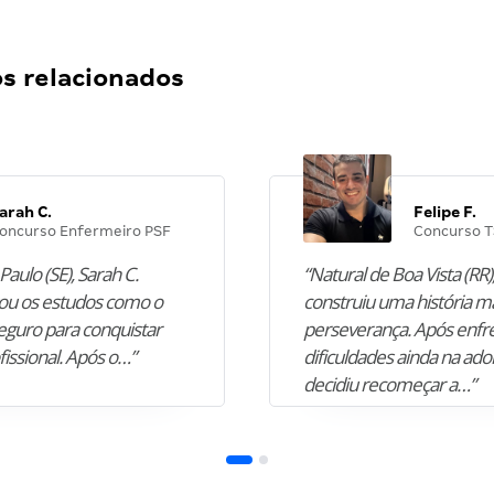
 relacionados
arah C.
Felipe F.
oncurso Enfermeiro PSF
Concurso T
Paulo (SE), Sarah C.
“Natural de Boa Vista (RR),
u os estudos como o
construiu uma história m
guro para conquistar
perseverança. Após enfr
fissional. Após o…”
dificuldades ainda na ado
decidiu recomeçar a…”