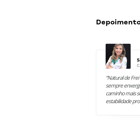
Depoimentos
S
C
“Natural de Frei 
sempre enxergo
caminho mais se
estabilidade pro