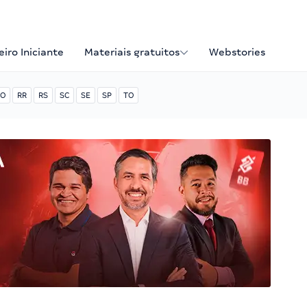
iro Iniciante
Materiais gratuitos
Webstories
O
RR
RS
SC
SE
SP
TO