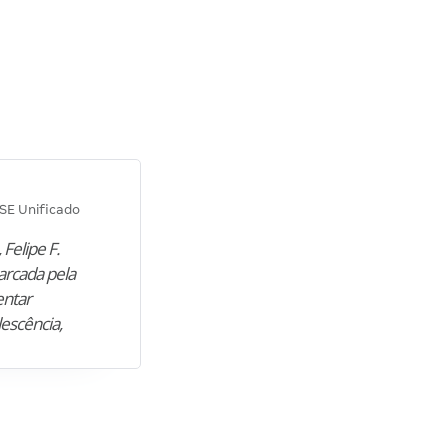
Diana M.
SE Unificado
Concurso SEPLAG CE
 Felipe F.
“Natural de Juazeiro do Norte (CE),
arcada pela
M. encontrou nos estudos o cami
entar
para construir uma nova fase da vi
lescência,
profissional. Após…”