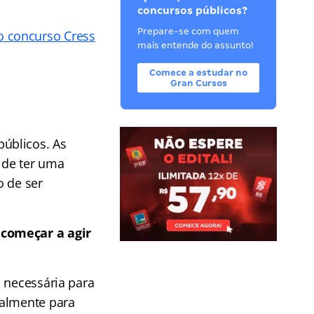
concursos públicos?
Prepare-se com quem
o concurso Cress
mais entende do assunto!
Comece a estudar no
Gran Cursos
úblicos. As
 de ter uma
o de ser
 começar a agir
 necessária para
almente para