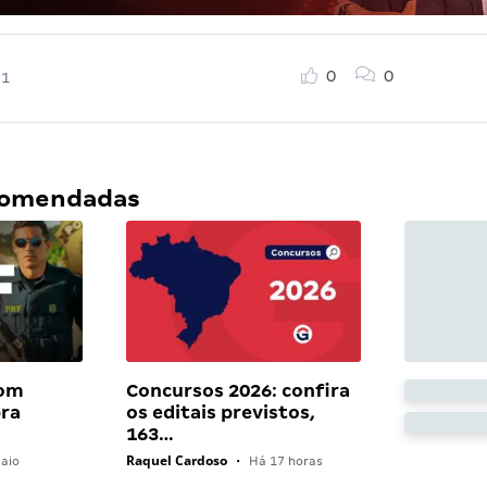
0
0
21
ecomendadas
com
Concursos 2026: confira
bra
os editais previstos,
163…
Raquel Cardoso
aio
•
Há 17 horas