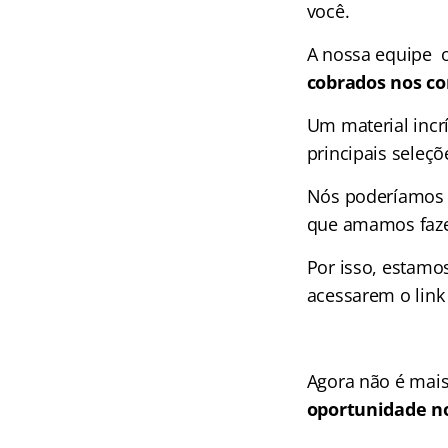
você.
A nossa equipe 
cobrados nos co
Um material incr
principais seleçõ
Nós poderíamos c
que amamos faze
Por isso, estamo
acessarem o link
Agora não é mais
oportunidade no