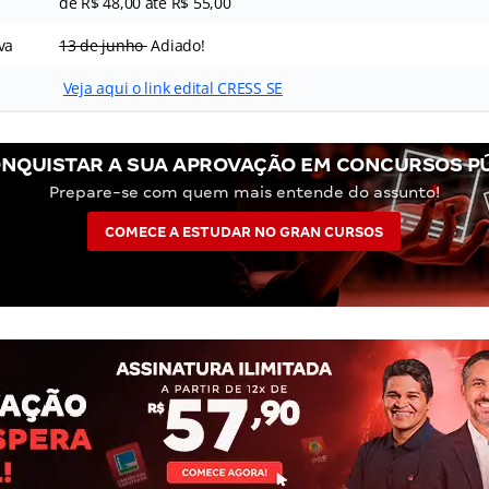
de R$ 48,00 até R$ 55,00
va
13 de junho
Adiado!
Veja aqui o link edital CRESS SE
NQUISTAR A SUA APROVAÇÃO EM CONCURSOS P
Prepare-se com quem mais entende do assunto!
COMECE A ESTUDAR NO GRAN CURSOS