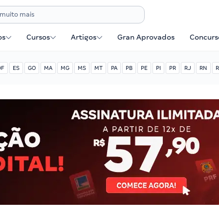
os
Cursos
Artigos
Gran Aprovados
Concurse
DF
ES
GO
MA
MG
MS
MT
PA
PB
PE
PI
PR
RJ
RN
R