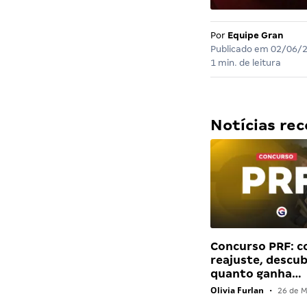
Por
Equipe Gran
Publicado em
02/06/
1 min. de leitura
Notícias r
Concurso PRF: 
reajuste, descu
quanto ganha…
Olivia Furlan
•
26 de M