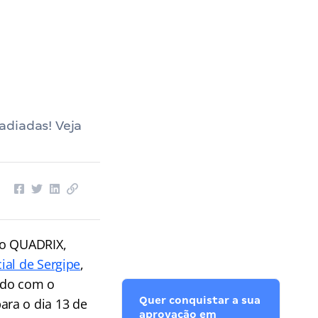
adiadas! Veja
uto QUADRIX,
ial de Sergipe
,
rdo com o
Quer conquistar a sua
ara o dia 13 de
aprovação em