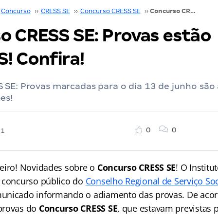
Concurso
››
CRESS SE
››
Concurso CRESS SE
››
Concurso CRESS SE: Provas estão ADIADAS! Confira!
o CRESS SE: Provas estão
! Confira!
SE: Provas marcadas para o dia 13 de junho são 
es!
0
0
21
eiro! Novidades sobre o
Concurso CRESS SE
! O Instit
 concurso público do
Conselho Regional de Serviço Soc
unicado informando o adiamento das provas. De aco
provas do
Concurso CRESS SE
, que estavam previstas p