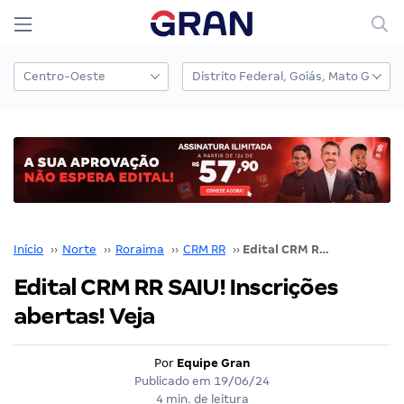
Início
››
Norte
››
Roraima
››
CRM RR
››
Edital CRM RR SAIU! Inscrições abertas! Veja
Edital CRM RR SAIU! Inscrições
abertas! Veja
Por
Equipe Gran
Publicado em
19/06/24
4 min. de leitura