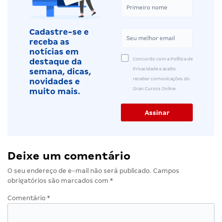
Cadastre-se e
receba as
notícias em
Concordo com a Política de
destaque da
Privacidade e aceito
semana, dicas,
receber comunicações do
novidades e
Gran Cursos Online.
muito mais.
Deixe um comentário
O seu endereço de e-mail não será publicado.
Campos
obrigatórios são marcados com
*
Comentário
*