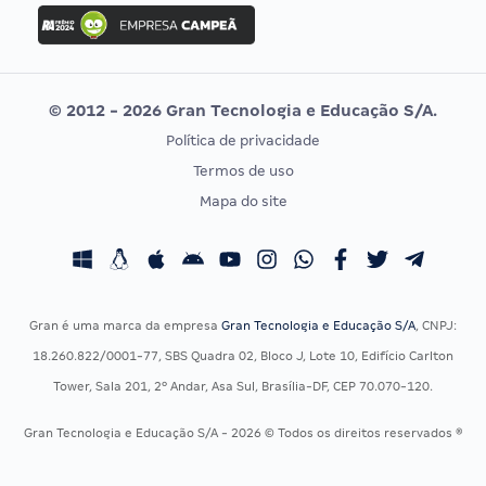
Concurso Ibama
Idecan
Concurso MPU
Selecon
Editais publicados
Uniase
© 2012 - 2026 Gran Tecnologia e Educação S/A.
Vunesp
Política de privacidade
CONCURSOS POR PROFISSÃO
EXAME DE ORDEM
Termos de uso
Concursos Administrativos
OAB
Mapa do site
Concursos Educação
Prova OAB
Concursos Fiscais
Calendário OAB
Concursos Jurídicos
Questões OAB
Concursos Militares
Recursos OAB
Gran é uma marca da empresa
Gran Tecnologia e Educação S/A
, CNPJ:
Concursos Policiais
Exame de Ordem
18.260.822/0001-77, SBS Quadra 02, Bloco J, Lote 10, Edifício Carlton
Concursos Saúde
Tower, Sala 201, 2º Andar, Asa Sul, Brasília-DF, CEP 70.070-120.
Concursos Tribunais
Gran Tecnologia e Educação S/A - 2026 © Todos os direitos reservados ®
Residência Multiprofissional