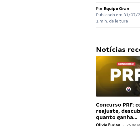
Por
Equipe Gran
Publicado em
31/07/
1 min. de leitura
Notícias r
Concurso PRF: 
reajuste, descu
quanto ganha…
Olivia Furlan
•
26 de M