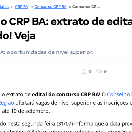
Bahia
››
CRP BA
››
Concurso CRP BA
››
Concurso CRP BA: extrato de edital publicado! Veja
o CRP BA: extrato de edita
o! Veja
: oportunidades de nível superior.
0
0
23
u o extrato de
edital do concurso CRP BA
! O
Conselho 
Região
ofertará vagas de nível superior e as inscriçõe
o até 10 de setembro.
do nesta segunda-feira (31/07) informa que a data prev
va objetiva é 8 de outubro e os interessados deverão p