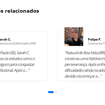
 relacionados
arah C.
Felipe F.
oncurso Enfermeiro PSF
Concurso T
Paulo (SE), Sarah C.
“Natural de Boa Vista (RR),
u os estudos como o
construiu uma história m
guro para conquistar
perseverança. Após enfr
fissional. Após o…”
dificuldades ainda na ado
decidiu recomeçar a…”