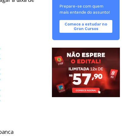
Prepare-se com quem
mais entende do assunto!
Comece a estudar no
Gran Cursos
 banca