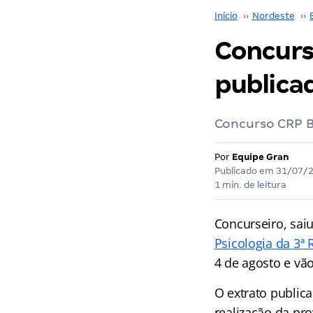
Início
››
Nordeste
››
Concurs
publicad
Concurso CRP BA
Por
Equipe Gran
Publicado em
31/07/
1 min. de leitura
Concurseiro, sai
Psicologia da 3ª 
4 de agosto e vã
O extrato publica
realização da pro