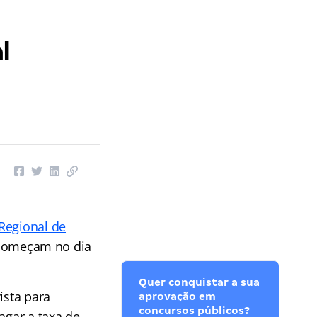
l
Regional de
s começam no dia
Quer conquistar a sua
ista para
aprovação em
concursos públicos?
agar a taxa de