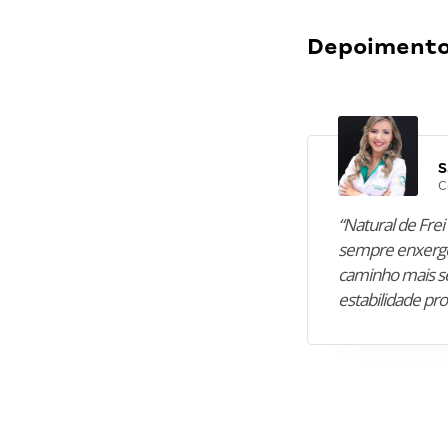
Depoimentos
S
C
“Natural de Frei 
sempre enxergo
caminho mais se
estabilidade pro