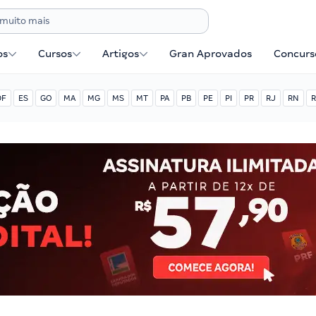
os
Cursos
Artigos
Gran Aprovados
Concurse
DF
ES
GO
MA
MG
MS
MT
PA
PB
PE
PI
PR
RJ
RN
R