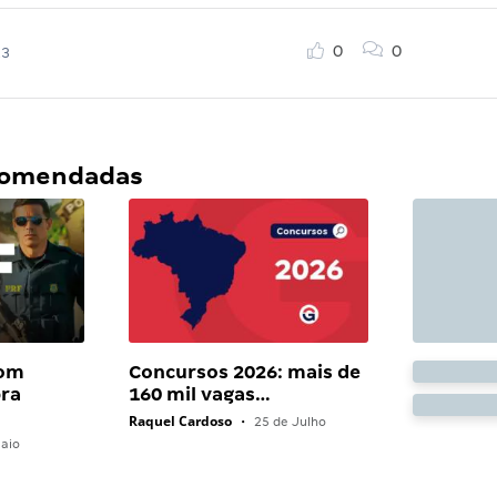
0
0
23
ecomendadas
com
Concursos 2026: mais de
bra
160 mil vagas…
Raquel Cardoso
•
25 de Julho
aio