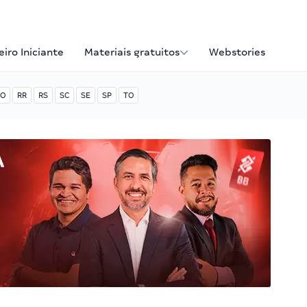
iro Iniciante
Materiais gratuitos
Webstories
O
RR
RS
SC
SE
SP
TO