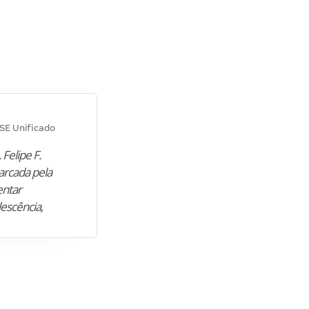
Diana M.
SE Unificado
Concurso SEPLAG CE
 Felipe F.
“Natural de Juazeiro do Norte (CE),
arcada pela
M. encontrou nos estudos o cami
entar
para construir uma nova fase da vi
lescência,
profissional. Após…”