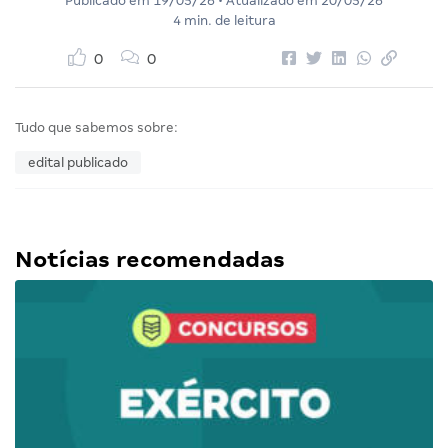
Publicado em
19/05/26
• Atualizado em
20/05/26
4 min. de leitura
0
0
Tudo que sabemos sobre:
edital publicado
Notícias recomendadas